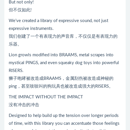
But not only!
但不仅如此!
We’ve created a library of expressive sound, not just
expressive instruments.
我们创建了一个有表现力的声音库，不仅仅是有表现力的
乐器。
Lion growls modified into BRAAMS, metal scrapes into
mystical PINGS, and even squeaky dog toys into powerful
RISERS.
狮子咆哮被改造成BRAAMS，金属刮伤被改造成神秘的
ping，甚至吱吱叫的狗玩具也被改造成强大的RISERS。
THE IMPACT WITHOUT THE IMPACT
没有冲击的冲击
Designed to help build up the tension over longer periods
of time, with this library you can accentuate those feelings