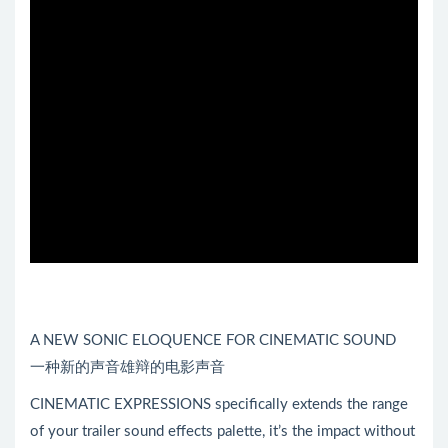
A NEW SONIC ELOQUENCE FOR CINEMATIC SOUND
一种新的声音雄辩的电影声音
CINEMATIC EXPRESSIONS specifically extends the range
of your trailer sound effects palette, it’s the impact without