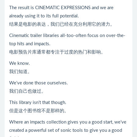
The result is CINEMATIC EXPRESSIONS and we are
already using it to its full potential.
结果是电影的表达，我们已经在充分利用它的潜力。
Cinematic trailer libraries all-too-often focus on over-the-
top hits and impacts.
电影预告片库通常都专注于过度的热门和影响。
We know.
我们知道。
We’ve done those ourselves.
我们自己也做过。
This library isn’t that though.
但是这个图书馆不是那样的。
Where an impacts collection gives you a good start, we’ve
created a powerful set of sonic tools to give you a good