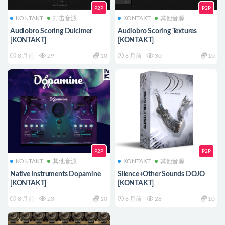
P2P
P2P
KONTAKT
打击音源
KONTAKT
其他音源
Audiobro Scoring Dulcimer
Audiobro Scoring Textures
[KONTAKT]
[KONTAKT]
8 月前
29
10
8 月前
30
10
P2P
P2P
KONTAKT
其他音源
KONTAKT
其他音源
Native Instruments Dopamine
Silence+Other Sounds DOJO
[KONTAKT]
[KONTAKT]
8 月前
23
10
8 月前
28
10