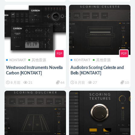
P2P
P2P
KONTAKT
其他音源
KONTAKT
其他音源
Westwood Instruments Novella
Audiobro Scoring Celeste and
Carbon [KONTAKT]
Bells [KONTAKT]
8 月前
21
44
8 月前
27
10