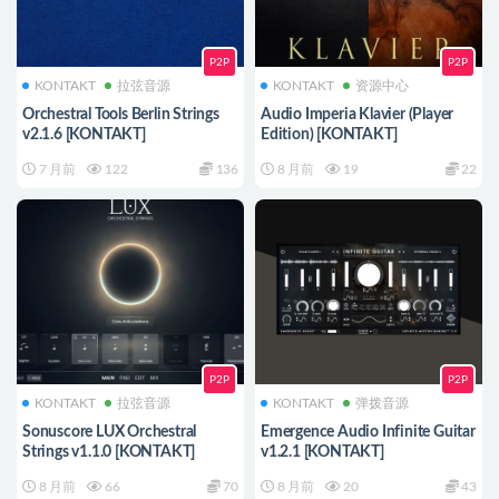
P2P
P2P
KONTAKT
拉弦音源
KONTAKT
资源中心
Orchestral Tools Berlin Strings
Audio Imperia Klavier (Player
v2.1.6 [KONTAKT]
Edition) [KONTAKT]
7 月前
122
136
8 月前
19
22
P2P
P2P
KONTAKT
拉弦音源
KONTAKT
弹拨音源
Sonuscore LUX Orchestral
Emergence Audio Infinite Guitar
Strings v1.1.0 [KONTAKT]
v1.2.1 [KONTAKT]
8 月前
66
70
8 月前
20
43