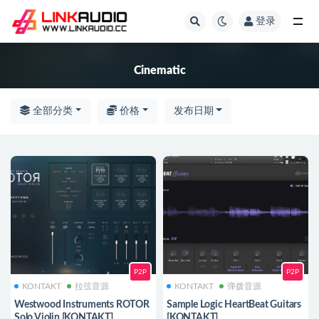
登录
全部
Cinematic
全部分类
价格
发布日期
P2P
P2P
KONTAKT
拉弦音源
KONTAKT
弹拨音源
Westwood Instruments ROTOR
Sample Logic HeartBeat Guitars
Solo Violin [KONTAKT]
[KONTAKT]