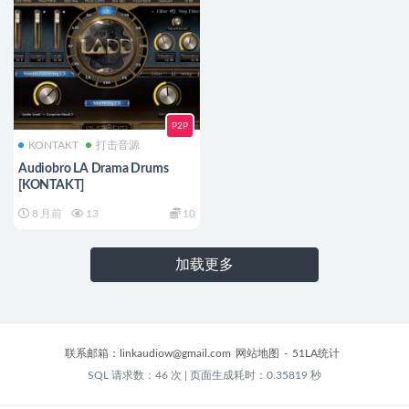
P2P
KONTAKT
打击音源
Audiobro LA Drama Drums
[KONTAKT]
8 月前
13
10
加载更多
联系邮箱：
linkaudiow@gmail.com
网站地图
-
51LA统计
SQL 请求数：46 次
|
页面生成耗时：0.35819 秒