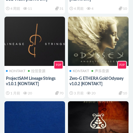
4 周前
11
31
4 周前
4
10
P2P
P2P
KONTAKT
拉弦音源
KONTAKT
声乐音源
ProjectSAM Lineage Strings
Zero-G ETHERA Gold Odyssey
v1.0.1 [KONTAKT]
v1.0.2 [KONTAKT]
1 月前
20
70
3 月前
20
10