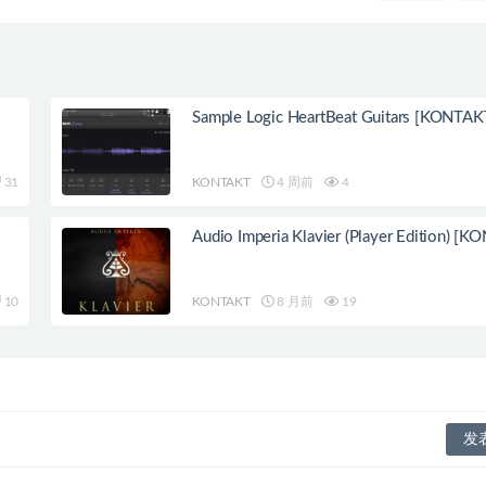
Sample Logic HeartBeat Guitars [KONTAK
31
KONTAKT
4 周前
4
Audio Imperia Klavier (Player Edition) [
10
KONTAKT
8 月前
19