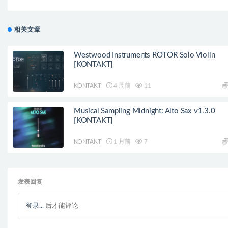
相关文章
Westwood Instruments ROTOR Solo Violin
[KONTAKT]
KONTAKT
4 周前
11
Musical Sampling Midnight: Alto Sax v1.3.0
[KONTAKT]
KONTAKT
1 月前
7
发表回复
登录...
后才能评论