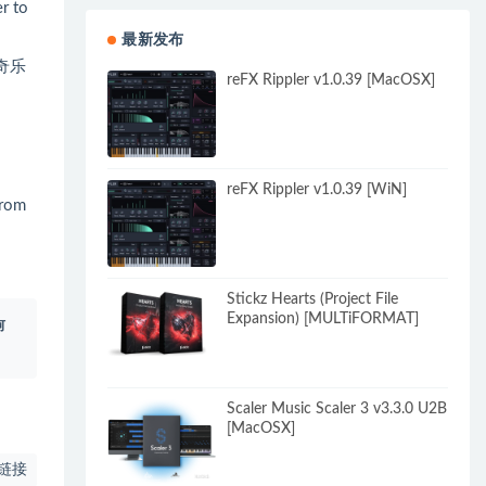
r to
最新发布
奇乐
reFX Rippler v1.0.39 [MacOSX]
reFX Rippler v1.0.39 [WiN]
from
Stickz Hearts (Project File
Expansion) [MULTiFORMAT]
何
Scaler Music Scaler 3 v3.3.0 U2B
[MacOSX]
链接