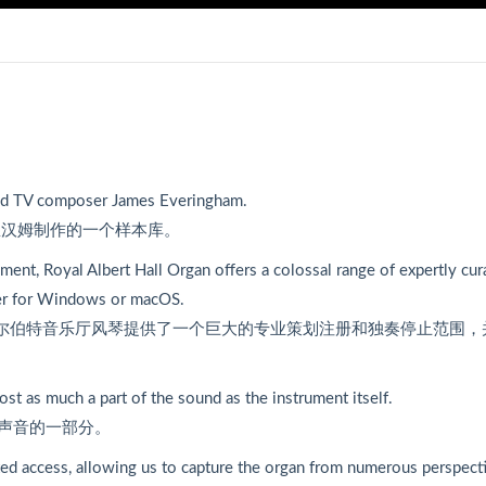
 and TV composer James Everingham.
里汉姆制作的一个样本库。
ment, Royal Albert Hall Organ offers a colossal range of expertly cur
ayer for Windows or macOS.
阿尔伯特音乐厅风琴提供了一个巨大的专业策划注册和独奏停止范围，
ost as much a part of the sound as the instrument itself.
声音的一部分。
ted access, allowing us to capture the organ from numerous perspect