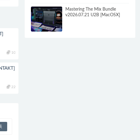
Mastering The Mix Bundle
v2026.07.21 U2B [MacOSX]
T]
10
KONTAKT]
22