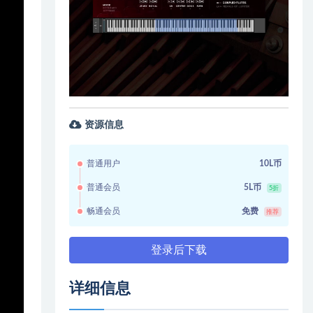
资源信息
普通用户
10L币
普通会员
5L币
5折
畅通会员
免费
推荐
登录后下载
详细信息