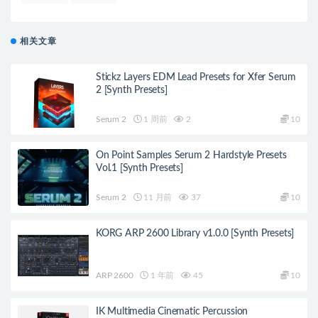
相关文章
Stickz Layers EDM Lead Presets for Xfer Serum
2 [Synth Presets]
Serum 2
1 周前
2
10
On Point Samples Serum 2 Hardstyle Presets
Vol.1 [Synth Presets]
Serum 2
11 月前
37
10
KORG ARP 2600 Library v1.0.0 [Synth Presets]
ARP 2600
1 年前
45
10
IK Multimedia Cinematic Percussion