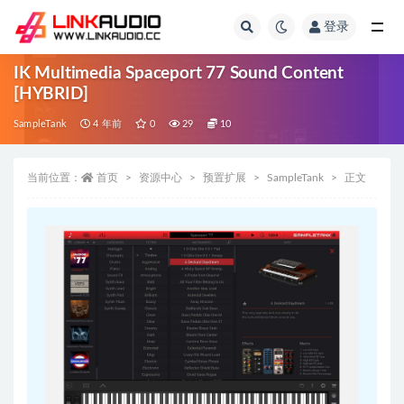
登录
全部
IK Multimedia Spaceport 77 Sound Content
[HYBRID]
SampleTank
4 年前
0
29
10
当前位置：
首页
资源中心
预置扩展
SampleTank
正文