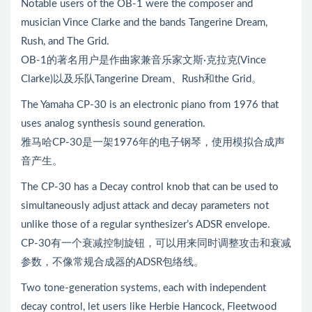
Notable users of the OB-1 were the composer and
musician Vince Clarke and the bands Tangerine Dream,
Rush, and The Grid.
OB-1的著名用户是作曲家兼音乐家文斯·克拉克(Vince
Clarke)以及乐队Tangerine Dream、Rush和the Grid。
The Yamaha CP-30 is an electronic piano from 1976 that
uses analog synthesis sound generation.
雅马哈CP-30是一架1976年的电子钢琴，使用模拟合成声
音产生。
The CP-30 has a Decay control knob that can be used to
simultaneously adjust attack and decay parameters not
unlike those of a regular synthesizer’s ADSR envelope.
CP-30有一个衰减控制旋钮，可以用来同时调整攻击和衰减
参数，不像常规合成器的ADSR包络线。
Two tone-generation systems, each with independent
decay control, let users like Herbie Hancock, Fleetwood