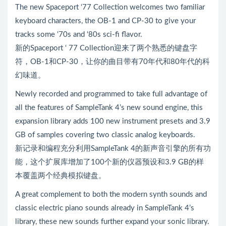
The new Spaceport ‘77 Collection welcomes two familiar
keyboard characters, the OB-1 and CP-30 to give your
tracks some ‘70s and ‘80s sci-fi flavor.
新的Spaceport ‘ 77 Collection迎来了两个熟悉的键盘字
符，OB-1和CP-30，让你的曲目带有70年代和80年代的科
幻味道。
Newly recorded and programmed to take full advantage of
all the features of SampleTank 4’s new sound engine, this
expansion library adds 100 new instrument presets and 3.9
GB of samples covering two classic analog keyboards.
新记录和编程充分利用SampleTank 4的新声音引擎的所有功
能，这个扩展库增加了100个新的仪器预设和3.9 GB的样
本覆盖两个经典模拟键盘。
A great complement to both the modern synth sounds and
classic electric piano sounds already in SampleTank 4’s
library, these new sounds further expand your sonic library.