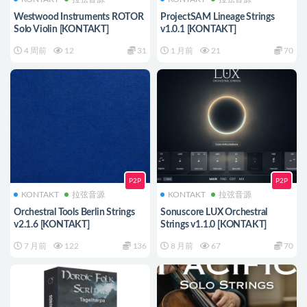
Westwood Instruments ROTOR
ProjectSAM Lineage Strings
Solo Violin [KONTAKT]
v1.0.1 [KONTAKT]
4 周前
12
31
1 月前
21
70
P2P
P2P
KONTAKT
拉弦音源
KONTAKT
拉弦音源
Orchestral Tools Berlin Strings
Sonuscore LUX Orchestral
v2.1.6 [KONTAKT]
Strings v1.1.0 [KONTAKT]
7 月前
122
136
8 月前
67
70