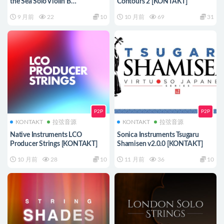
the Sea Solo Violin B
Contours 2 [KONTAKT]
[KONTAKT]
9 月前
22
10
10 月前
69
31
P2P
P2P
KONTAKT
拉弦音源
KONTAKT
拉弦音源
Native Instruments LCO
Sonica Instruments Tsugaru
Producer Strings [KONTAKT]
Shamisen v2.0.0 [KONTAKT]
10 月前
28
10
11 月前
36
10