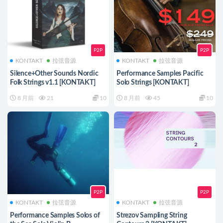
P2P
P2P
KONTAKT
拉弦音源
KONTAKT
拉弦音源
Silence+Other Sounds Nordic
Performance Samples Pacific
Folk Strings v1.1 [KONTAKT]
Solo Strings [KONTAKT]
8 月前
21
10
8 月前
45
10
P2P
P2P
KONTAKT
拉弦音源
KONTAKT
拉弦音源
Performance Samples Solos of
Strezov Sampling String