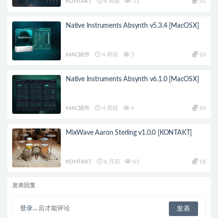
KONTAKT
4 周前
11
31
Native Instruments Absynth v5.3.4 [MacOSX]
MAC插件
4 周前
5
10
Native Instruments Absynth v6.1.0 [MacOSX]
MAC插件
4 周前
6
10
MixWave Aaron Sterling v1.0.0 [KONTAKT]
KONTAKT
6 月前
65
18
发表回复
登录...
后才能评论