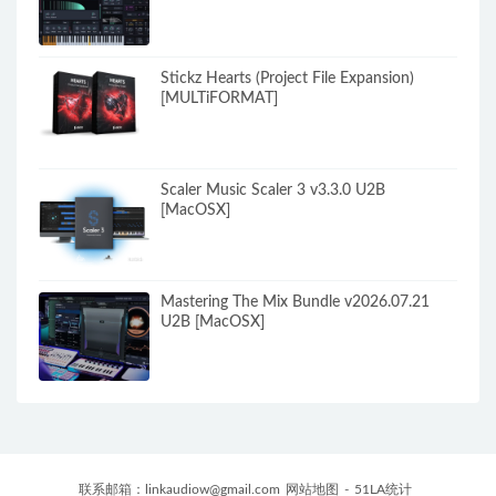
Stickz Hearts (Project File Expansion)
[MULTiFORMAT]
Scaler Music Scaler 3 v3.3.0 U2B
[MacOSX]
Mastering The Mix Bundle v2026.07.21
U2B [MacOSX]
联系邮箱：
linkaudiow@gmail.com
网站地图
-
51LA统计