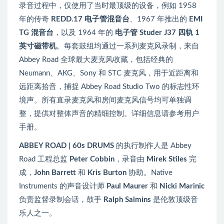
录音过程中，仅使用了当时最顶级的设备，例如 1958
年的传奇
REDD.17 电子管混音台
、1967 年推出的
EMI
TG 混音台
，以及 1964 年的
电子管 Studer J37 四轨 1
英寸磁带机
。每套鼓组均通过一系列麦克风录制，来自
Abbey Road 全球最大麦克风收藏，包括经典的
Neumann、AKG、Sony 和 STC 麦克风，用于近距离和
远距离拾音，捕捉 Abbey Road Studio Two 的标志性环
境声。所有直录麦克风和房间麦克风信号均可单独调
整，提供对整体声音的精细控制。详细信息请参考用户
手册。
ABBEY ROAD | 60s DRUMS
的执行制作人是 Abbey
Road 工程总监
Peter Cobbin
，录音由
Mirek Stiles
完
成，
John Barrett
和
Kris Burton
协助。Native
Instruments 的声音设计师
Paul Maurer
和
Nicki Marinic
负责监督录制会话，鼓手
Ralph Salmins
是伦敦顶级音
乐人之一。