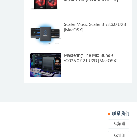
Scaler Music Scaler 3 v3.3.0 U2B
[MacOSX]
Mastering The Mix Bundle
v2026.07.21 U2B [MacOSX]
联系我们
TG频道
TG群组