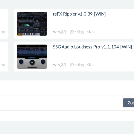
reFX Rippler v1.0.39 [WiN]
10
WIN插件
5 天前
9
SSG Audio Loudness Pro v1.1.104 [WiN]
10
WIN插件
6 天前
8