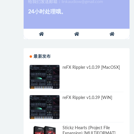
给我们发送邮箱：
linkaudiow@gmail.com
24小时处理哦。
最新发布
reFX Rippler v1.0.39 [MacOSX]
reFX Rippler v1.0.39 [WiN]
Stickz Hearts (Project File
Expansion) [MULTiFORMAT]