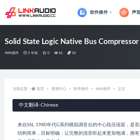
软件插件
声
全部
Solid State Logic Native Bus Compressor
WIN插件
3 年前
0
61
10
当前位置：
首页
资源中心
软件插件
WIN插件
正文
中文翻译-Chinese
来自SSL 1980年代G系列模拟调音台的中心段压缩器
结构简单，目标明确：让完整的混音听起来更加饱满，拥有