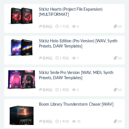
Stickz Hearts (Project File Expansion)
[MULTiFORMAT]
声音样品
7 天前
4
10
Stickz Holo Edition (Pro Version) [WAV, Synth
Presets, DAW Templates]
声音样品
1 周前
7
10
Stickz Smile Pro Version [WAV, MiDi, Synth
Presets, DAW Templates]
声音样品
1 周前
5
10
Boom Library Thunderstorm Chaser [WAV]
声音样品
1 年前
55
29