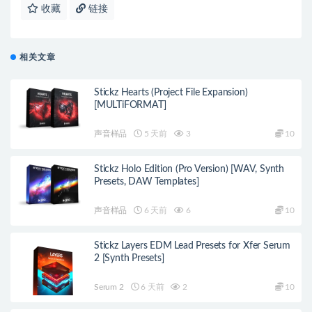
收藏
链接
相关文章
Stickz Hearts (Project File Expansion)
[MULTiFORMAT]
声音样品
5 天前
3
10
Stickz Holo Edition (Pro Version) [WAV, Synth
Presets, DAW Templates]
声音样品
6 天前
6
10
Stickz Layers EDM Lead Presets for Xfer Serum
2 [Synth Presets]
Serum 2
6 天前
2
10