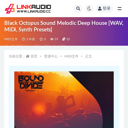
登录
全部
Black Octopus Sound Melodic Deep House [WAV,
MiDi, Synth Presets]
MIDI文件
3 年前
0
39
10
当前位置：
首页
资源中心
MIDI文件
正文