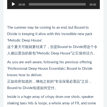
音
00:00
00:00
频
播
放
器
The summer may be coming to an end, but Bound to
Divide is keeping it alive with this incredible new pack
‘Melodic Deep House’.
这个夏天可能就要结束了，但是Bound to Divide用这个令
人难以置信的新包“Melodic Deep House”让它保持活力。
As you are well aware, following his previous offering
‘Professional Deep House Essentials’, Bound to Divide
knows how to deliver.
正如你所知道的，继他之前的“专业深屋必需品”之后，
Bound to Divide知道如何交付。
Inside is a huge array of crispy drum one shots, speaker
shaking bass hits & loops, a whole array of FX, and some