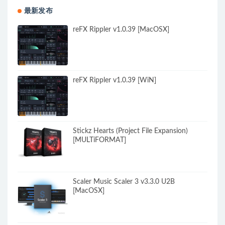
最新发布
reFX Rippler v1.0.39 [MacOSX]
reFX Rippler v1.0.39 [WiN]
Stickz Hearts (Project File Expansion)
[MULTiFORMAT]
Scaler Music Scaler 3 v3.3.0 U2B
[MacOSX]