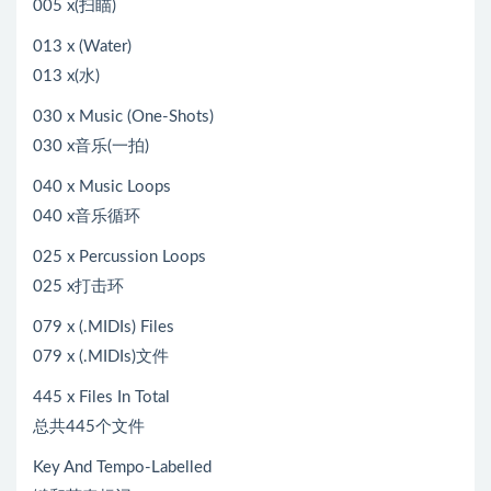
005 x(扫瞄)
013 x (Water)
013 x(水)
030 x Music (One-Shots)
030 x音乐(一拍)
040 x Music Loops
040 x音乐循环
025 x Percussion Loops
025 x打击环
079 x (.MIDIs) Files
079 x (.MIDIs)文件
445 x Files In Total
总共445个文件
Key And Tempo-Labelled