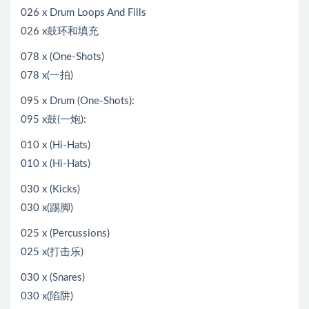
026 x Drum Loops And Fills
026 x鼓环和填充
078 x (One-Shots)
078 x(一拍)
095 x Drum (One-Shots):
095 x鼓(一炮):
010 x (Hi-Hats)
010 x (Hi-Hats)
030 x (Kicks)
030 x(踢脚)
025 x (Percussions)
025 x(打击乐)
030 x (Snares)
030 x(陷阱)