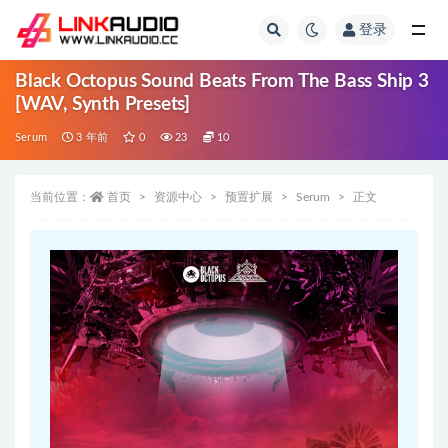
登录
全部
Black Octopus Sound Beats From The Bass Ship 3
[WAV, Synth Presets]
Serum
3 年前
0
23
10
当前位置：
首页
资源中心
预置扩展
Serum
正文