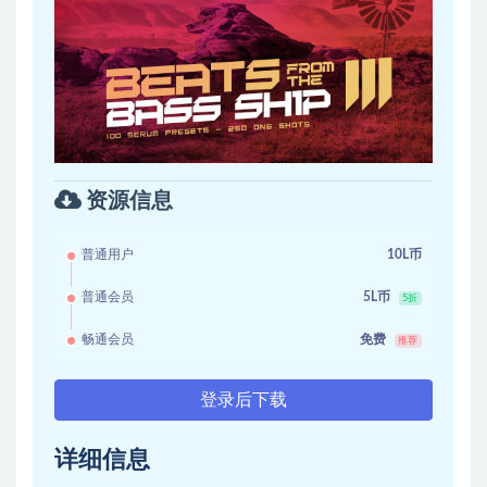
资源信息
普通用户
10L币
普通会员
5L币
5折
畅通会员
免费
推荐
登录后下载
详细信息