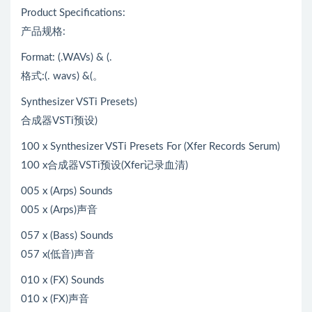
Product Specifications:
产品规格:
Format: (.WAVs) & (.
格式:(. wavs) &(。
Synthesizer VSTi Presets)
合成器VSTi预设)
100 x Synthesizer VSTi Presets For (Xfer Records Serum)
100 x合成器VSTi预设(Xfer记录血清)
005 x (Arps) Sounds
005 x (Arps)声音
057 x (Bass) Sounds
057 x(低音)声音
010 x (FX) Sounds
010 x (FX)声音