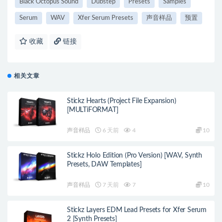
Black Octopus Sound
Dubstep
Presets
Samples
Serum
WAV
Xfer Serum Presets
声音样品
预置
收藏
链接
相关文章
Stickz Hearts (Project File Expansion)
[MULTiFORMAT]
声音样品
6 天前
4
10
Stickz Holo Edition (Pro Version) [WAV, Synth
Presets, DAW Templates]
声音样品
7 天前
7
10
Stickz Layers EDM Lead Presets for Xfer Serum
2 [Synth Presets]