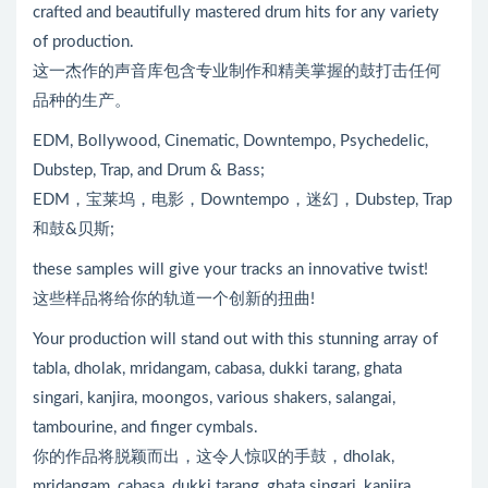
crafted and beautifully mastered drum hits for any variety
of production.
这一杰作的声音库包含专业制作和精美掌握的鼓打击任何
品种的生产。
EDM, Bollywood, Cinematic, Downtempo, Psychedelic,
Dubstep, Trap, and Drum & Bass;
EDM，宝莱坞，电影，Downtempo，迷幻，Dubstep, Trap
和鼓&贝斯;
these samples will give your tracks an innovative twist!
这些样品将给你的轨道一个创新的扭曲!
Your production will stand out with this stunning array of
tabla, dholak, mridangam, cabasa, dukki tarang, ghata
singari, kanjira, moongos, various shakers, salangai,
tambourine, and finger cymbals.
你的作品将脱颖而出，这令人惊叹的手鼓，dholak,
mridangam, cabasa, dukki tarang, ghata singari, kanjira,