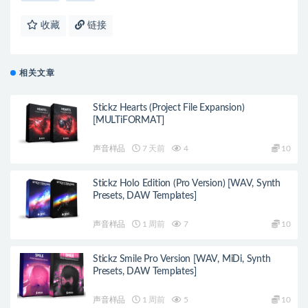
收藏
链接
相关文章
Stickz Hearts (Project File Expansion)
[MULTiFORMAT]
声音样品
7 天前
4
10
Stickz Holo Edition (Pro Version) [WAV, Synth
Presets, DAW Templates]
声音样品
1 周前
7
10
Stickz Smile Pro Version [WAV, MiDi, Synth
Presets, DAW Templates]
声音样品
1 周前
5
10