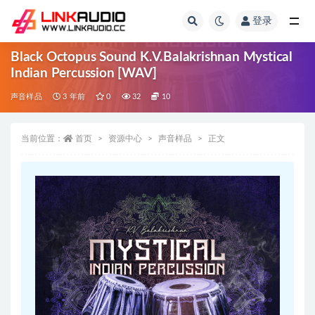
登录
全部
Black Octopus Sound K.V.Balakrishnan Mystical
Indian Percussion [WAV]
声音样品
3 年前
0
32
10
当前位置：
首页
资源中心
声音样品
正文