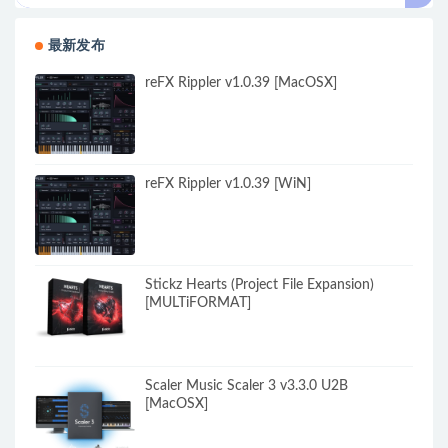
最新发布
reFX Rippler v1.0.39 [MacOSX]
reFX Rippler v1.0.39 [WiN]
Stickz Hearts (Project File Expansion)
[MULTiFORMAT]
Scaler Music Scaler 3 v3.3.0 U2B
[MacOSX]