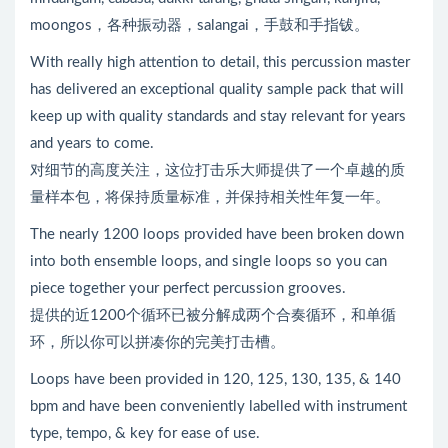
moongos，各种振动器，salangai，手鼓和手指钹。
With really high attention to detail, this percussion master
has delivered an exceptional quality sample pack that will
keep up with quality standards and stay relevant for years
and years to come.
对细节的高度关注，这位打击乐大师提供了一个卓越的质
量样本包，将保持质量标准，并保持相关性年复一年。
The nearly 1200 loops provided have been broken down
into both ensemble loops, and single loops so you can
piece together your perfect percussion grooves.
提供的近1200个循环已被分解成两个合奏循环，和单循
环，所以你可以拼凑你的完美打击槽。
Loops have been provided in 120, 125, 130, 135, & 140
bpm and have been conveniently labelled with instrument
type, tempo, & key for ease of use.