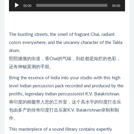
音
00:00
00:00
频
播
放
器
The bustling streets, the smell of fragrant Chai, radiant
colors everywhere, and the uncanny character of the Tabla
drum.
熙熙攘攘的街道，香Chai的气味，到处都是灿烂的色彩，
还有神秘莫测的手鼓。
Bring the essence of India into your studio with this high
level Indian percussion pack recorded and produced by the
prolific, legendary Indian percussionist K.V. Balakrishnan.
将印度的精髓带入您的工作室，这个高水平的印度打击乐
包由多产的传奇印度打击乐家K.V. Balakrishnan录制和制
作。
This masterpiece of a sound library contains expertly