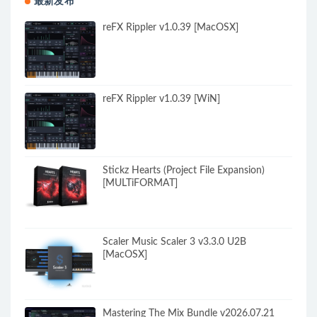
最新发布
reFX Rippler v1.0.39 [MacOSX]
reFX Rippler v1.0.39 [WiN]
Stickz Hearts (Project File Expansion)
[MULTiFORMAT]
Scaler Music Scaler 3 v3.3.0 U2B
[MacOSX]
Mastering The Mix Bundle v2026.07.21