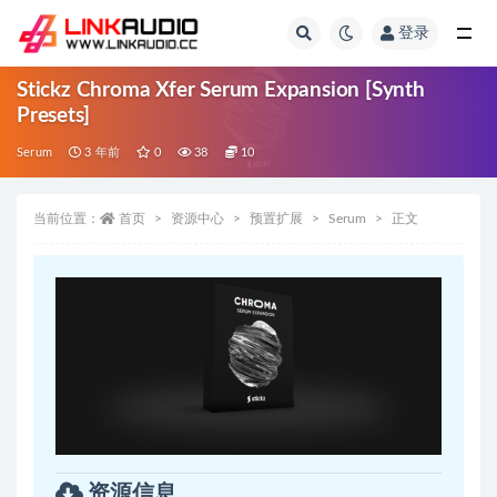
登录
全部
Stickz Chroma Xfer Serum Expansion [Synth
Presets]
Serum
3 年前
0
38
10
当前位置：
首页
资源中心
预置扩展
Serum
正文
资源信息