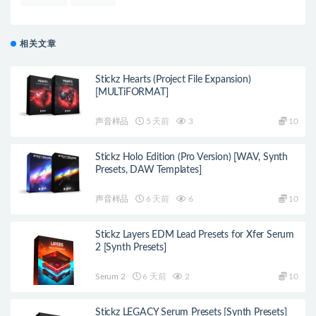
相关文章
Stickz Hearts (Project File Expansion)
[MULTiFORMAT]
声音样品
5 天前
3
10
Stickz Holo Edition (Pro Version) [WAV, Synth
Presets, DAW Templates]
声音样品
6 天前
6
10
Stickz Layers EDM Lead Presets for Xfer Serum
2 [Synth Presets]
Serum 2
6 天前
2
10
Stickz LEGACY Serum Presets [Synth Presets]