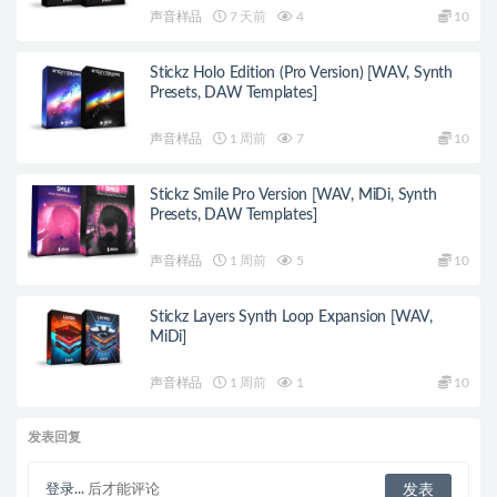
声音样品
7 天前
4
10
Stickz Holo Edition (Pro Version) [WAV, Synth
Presets, DAW Templates]
声音样品
1 周前
7
10
Stickz Smile Pro Version [WAV, MiDi, Synth
Presets, DAW Templates]
声音样品
1 周前
5
10
Stickz Layers Synth Loop Expansion [WAV,
MiDi]
声音样品
1 周前
1
10
发表回复
登录...
后才能评论