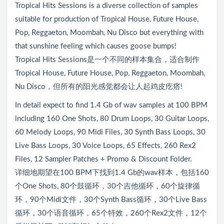
Tropical Hits Sessions is a diverse collection of samples
suitable for production of Tropical House, Future House,
Pop, Reggaeton, Moombah, Nu Disco but everything with
that sunshine feeling which causes goose bumps!
Tropical Hits Sessions是一个不同的样本集合，适合制作
Tropical House, Future House, Pop, Reggaeton, Moombah,
Nu Disco，但所有的阳光感觉都会让人起鸡皮疙瘩!
In detail expect to find 1.4 Gb of wav samples at 100 BPM
including 160 One Shots, 80 Drum Loops, 30 Guitar Loops,
60 Melody Loops, 90 Midi Files, 30 Synth Bass Loops, 30
Live Bass Loops, 30 Voice Loops, 65 Effects, 260 Rex2
Files, 12 Sampler Patches + Promo & Discount Folder.
详细地期望在100 BPM下找到1.4 Gb的wav样本，包括160
个One Shots, 80个鼓循环，30个吉他循环，60个旋律循
环，90个Midi文件，30个Synth Bass循环，30个Live Bass
循环，30个语音循环，65个特效，260个Rex2文件，12个