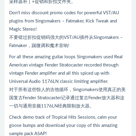
采样器补丁+促销和折扣文件夹。
Don’t miss discount promo codes for powerful VST/AU
plugins from Singomakers – Fatmaker, Kick Tweak and
Magic Stereo!
不要错过折扣促销码强大的VST/AU插件从Singomakers –
Fatmaker，踢微调和魔术音响!
For all these amazing guitar loops Singomakers used Real
American vintage Fender Stratocaster recorded through
vintage Fender amplifier and all this spiced up with
Universal Audio 1176LN classic limiting amplifier.
对于所有这些惊人的吉他循环，Singomakers使用真正的美
国复古Fender Stratocaster记录通过复古Fender放大器和这
一切与通用音频1176LN经典限制放大器。
Check demo track of Tropical Hits Sessions, calm your
goose bumps and download your copy of this amazing
sample pack ASAP!