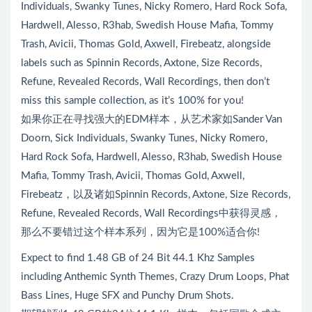
Individuals, Swanky Tunes, Nicky Romero, Hard Rock Sofa,
Hardwell, Alesso, R3hab, Swedish House Mafia, Tommy
Trash, Avicii, Thomas Gold, Axwell, Firebeatz, alongside
labels such as Spinnin Records, Axtone, Size Records,
Refune, Revealed Records, Wall Recordings, then don’t
miss this sample collection, as it’s 100% for you!
如果你正在寻找强大的EDM样本，从艺术家如Sander Van
Doorn, Sick Individuals, Swanky Tunes, Nicky Romero,
Hard Rock Sofa, Hardwell, Alesso, R3hab, Swedish House
Mafia, Tommy Trash, Avicii, Thomas Gold, Axwell,
Firebeatz，以及诸如Spinnin Records, Axtone, Size Records,
Refune, Revealed Records, Wall Recordings中获得灵感，
那么不要错过这个样本系列，因为它是100%适合你!
Expect to find 1.48 GB of 24 Bit 44.1 Khz Samples
including Anthemic Synth Themes, Crazy Drum Loops, Phat
Bass Lines, Huge SFX and Punchy Drum Shots.