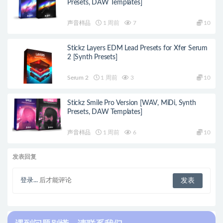
Presets, DAW Templates]
声音样品
1 周前
7
10
Stickz Layers EDM Lead Presets for Xfer Serum
2 [Synth Presets]
Serum 2
1 周前
3
10
Stickz Smile Pro Version [WAV, MiDi, Synth
Presets, DAW Templates]
声音样品
1 周前
6
10
发表回复
登录...
后才能评论