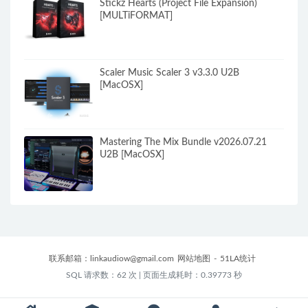
Stickz Hearts (Project File Expansion)
[MULTiFORMAT]
Scaler Music Scaler 3 v3.3.0 U2B
[MacOSX]
Mastering The Mix Bundle v2026.07.21
U2B [MacOSX]
联系邮箱：
linkaudiow@gmail.com
网站地图
-
51LA统计
SQL 请求数：62 次
|
页面生成耗时：0.39773 秒