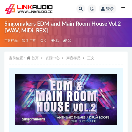
登录
全部
Singomakers EDM and Main Room House Vol.2
[WAV, MiDi, REX]
声音样品
3 年前
0
21
10
当前位置：
首页
资源中心
声音样品
正文