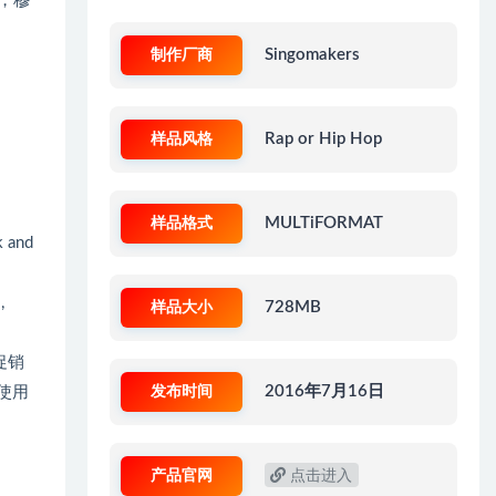
a，穆
制作厂商
Singomakers
样品风格
Rap or Hip Hop
样品格式
MULTiFORMAT
k and
,
样品大小
728MB
促销
发布时间
2016年7月16日
常使用
产品官网
点击进入