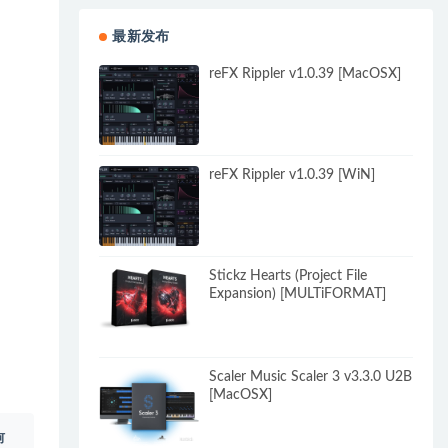
最新发布
reFX Rippler v1.0.39 [MacOSX]
reFX Rippler v1.0.39 [WiN]
Stickz Hearts (Project File
Expansion) [MULTiFORMAT]
Scaler Music Scaler 3 v3.3.0 U2B
[MacOSX]
何