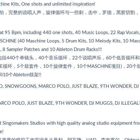
hine Kits, One shots and unlimited inspiration!
头
拍，完整的说唱人声，旋律循环与一些刺，击中，罗德，黑胶切割，
键
来
增
s at 95 Bpm, including 440 one shots, 40 Music Loops, 22 Rap Vocals
高
SCHINE (40 Maschine Loops, 5 Drum Kits, 10 Melody Kits, 10 Mas
或
s, 8 Sampler Patches and 10 Ableton Drum Racks!!!
降
m，包括440个单镜头，40个音乐循环，22个说唱声乐，60个低音循环
低
HINE循环，5个鼓套件，10个旋律套件，10个MASCHINE项目)，20个
音
量
个Ableton鼓架!!
。
 ILLMIND, SNOWGOONS, MARCO POLO, JUST BLAZE, 9TH WONDER, DJ
RCO POLO, JUST BLAZE, 9TH WONDER, DJ MUGGS, DJ ILLEG
at Singomakers Studios with high quality analog studio equipment fr
e!