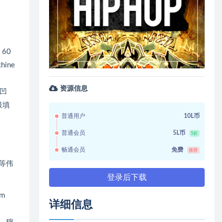
, 60
chine
资源信息
和凹
鼓填
普通用户
10L币
普通会员
5L币
5折
畅通会员
免费
推荐
AL等伟
登录后下载
om
详细信息