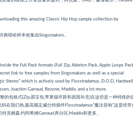
与高质量的模拟工作室设备从曼利，阿瓦隆，UAD，森海塞尔，Oktav
ownloading this amazing Classic Hip Hop sample collection by
哈样本收集由Singomakers。
nside the Full Pack formats (Full Zip, Ableton Pack, Apple Loops Pac
ecret link to free samples from Singomakers as well as a special
Stereo” which is actively used by Flosstradamus, D.O.D, Hardwell
ssen, Joachim Garraud, Rezone, Maddix, and a lot more.
的包格式(Zip,易宝包,苹果循环群和原因补充)在这些是一种特殊的
在我们热,最高额定威仕特插件Flosstradamus“魔法音响”,这是经
调,巴特克赖森,约阿希姆Garraud,再分区,Maddix和更多。