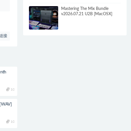
Mastering The Mix Bundle
v2026.07.21 U2B [MacOSX]
链接
ynth
10
s [WAV]
10