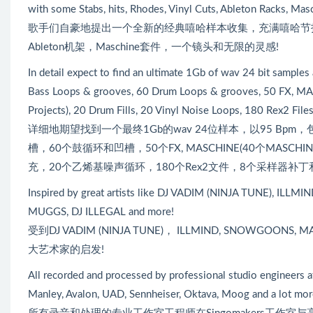
with some Stabs, hits, Rhodes, Vinyl Cuts, Ableton Racks, Masc
歌手们自豪地提出一个全新的经典嘻哈样本收集，充满嘻哈节
Ableton机架，Maschine套件，一个镜头和无限的灵感!
In detail expect to find an ultimate 1Gb of wav 24 bit sample
Bass Loops & grooves, 60 Drum Loops & grooves, 50 FX, MA
Projects), 20 Drum Fills, 20 Vinyl Noise Loops, 180 Rex2 File
详细地期望找到一个最终1Gb的wav 24位样本，以95 Bp
槽，60个鼓循环和凹槽，50个FX, MASCHINE(40个MASC
充，20个乙烯基噪声循环，180个Rex2文件，8个采样器补丁和10
Inspired by great artists like DJ VADIM (NINJA TUNE),
MUGGS, DJ ILLEGAL and more!
受到DJ VADIM (NINJA TUNE)， ILLMIND, SNOWGOONS, MA
大艺术家的启发!
All recorded and processed by professional studio engineers 
Manley, Avalon, UAD, Sennheiser, Oktava, Moog and a lot mor