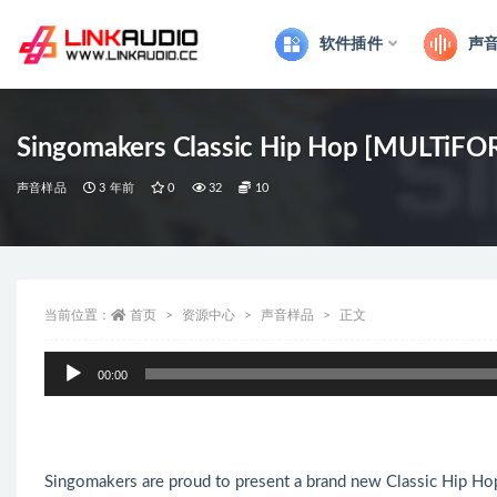
软件插件
声
全部
Singomakers Classic Hip Hop [MULTiF
声音样品
3 年前
0
32
10
当前位置：
首页
资源中心
声音样品
正文
音
00:00
频
播
放
器
Singomakers are proud to present a brand new Classic Hip Hop