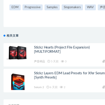
EDM
Progressive
Samples
Singomakers
WAV
声
相关文章
Stickz Hearts (Project File Expansion)
[MULTiFORMAT]
声音样品
5 天前
3
Stickz Layers EDM Lead Presets for Xfer Serum
[Synth Presets]
Serum 2
6 天前
2