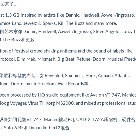
品包回来了。
头
键
st 1.3 GB inspired by artists like Dannic, Hardwell, Axwell/Ingrosso,
来
romice Land, Jewelz & Sparks, Kill The Buzz and many more.
增
Hardwell, Axwell/Ingrosso, Steve Angelo, Jordy D
高
 Kill The Buzz和更多。
或
降
tion of festival crowd shaking anthems and the sound of labels like
低
, Protocol, Dim Mak, Mixmash, Big Beat, Refune, Doorn, Musical Free
音
量
evealed, Spinnin’， Fonk, Armada, Atlantic
。
Refune, Doorn, music Freedom, Wall Records等。
ve been processed by HQ studio equipment like Avalon VT 747, Manle
og Voyager, Virus TI, Korg MS2000, and mixed at professional stu
VT 747, Manleq被动EQ, UAD-2, LA2A压缩机，硬件
olo 6 BE和Dynaudio bm12混合。