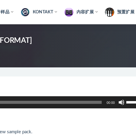
音样品
KONTAKT
内容扩展
预置扩展
TiFORMAT]
使
00:00
用
上
/
下
ew sample pack.
箭