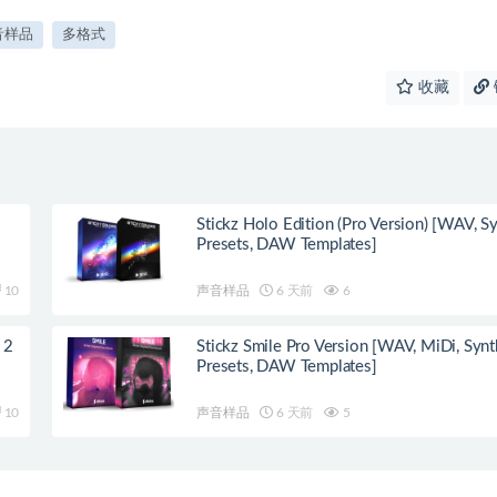
音样品
多格式
收藏
Stickz Holo Edition (Pro Version) [WAV, S
Presets, DAW Templates]
10
声音样品
6 天前
6
 2
Stickz Smile Pro Version [WAV, MiDi, Synt
Presets, DAW Templates]
10
声音样品
6 天前
5