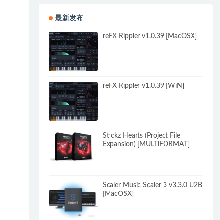
最新发布
reFX Rippler v1.0.39 [MacOSX]
reFX Rippler v1.0.39 [WiN]
Stickz Hearts (Project File
Expansion) [MULTiFORMAT]
Scaler Music Scaler 3 v3.3.0 U2B
[MacOSX]