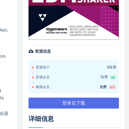
azz,
资源信息
dom,
普通用户
10L币
普通会员
5L币
5折
畅通会员
免费
推荐
q
dio
登录后下载
合合器
详细信息