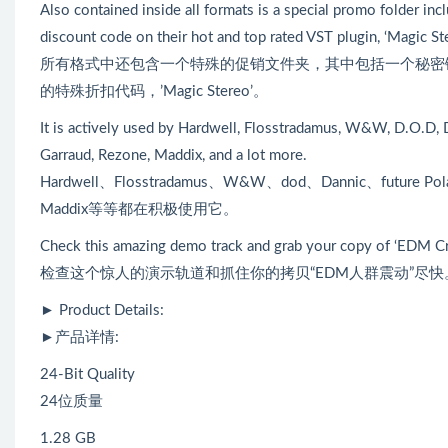
Also contained inside all formats is a special promo folder inc
discount code on their hot and top rated VST plugin, ‘Magic Ste
所有格式中还包含一个特殊的促销文件夹，其中包括一个秘密链接到
的特殊折扣代码，’Magic Stereo’。
It is actively used by Hardwell, Flosstradamus, W&W, D.O.D, D
Garraud, Rezone, Maddix, and a lot more.
Hardwell、Flosstradamus、W&W、dod、Dannic、future Pola
Maddix等等都在积极使用它。
Check this amazing demo track and grab your copy of ‘EDM C
检查这个惊人的演示轨道和抓住你的拷贝“EDM人群震动”尽快
► Product Details:
►产品详情:
24-Bit Quality
24位质量
1.28 GB