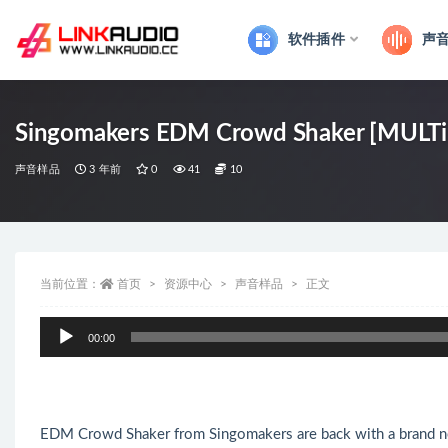
软件插件
声
全部
Singomakers EDM Crowd Shaker [MUL
声音样品
3 年前
0
41
10
当前位置：
首页
资源中心
声音样品
正文
音
00:00
频
播
放
器
EDM Crowd Shaker from Singomakers are back with a brand n