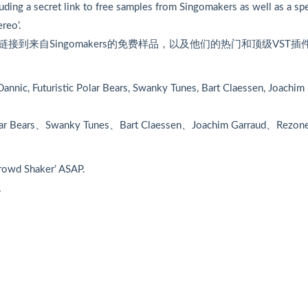
luding a secret link to free samples from Singomakers as well as a spe
reo’.
来自Singomakers的免费样品，以及他们的热门和顶级VST插
annic, Futuristic Polar Bears, Swanky Tunes, Bart Claessen, Joachim
r Bears、Swanky Tunes、Bart Claessen、Joachim Garraud、Rezo
rowd Shaker’ ASAP.
。