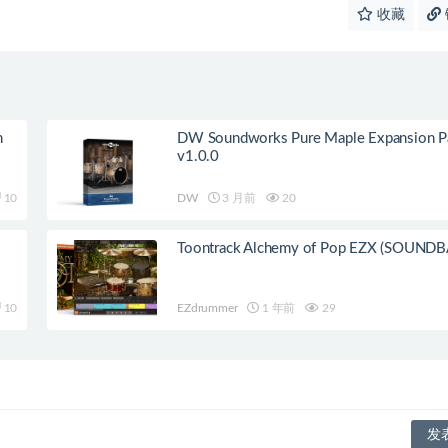
收藏
n
DW Soundworks Pure Maple Expansion P
v1.0.0
10
DW
3 月前
20
Toontrack Alchemy of Pop EZX (SOUND
10
EZdrummer
1 年前
29