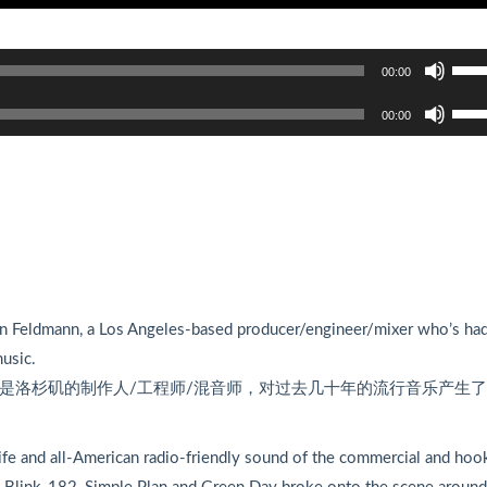
使
00:00
用
使
上
00:00
用
/
上
下
/
箭
下
头
箭
键
头
来
键
增
来
高
n Feldmann, a Los Angeles-based producer/engineer/mixer who’s had
增
或
usic.
高
降
他是洛杉矶的制作人/工程师/混音师，对过去几十年的流行音乐产生
或
低
降
音
低
量
n-life and all-American radio-friendly sound of the commercial and hoo
音
。