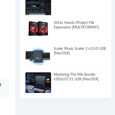
Stickz Hearts (Project File
Expansion) [MULTiFORMAT]
Scaler Music Scaler 3 v3.3.0 U2B
[MacOSX]
Mastering The Mix Bundle
v2026.07.21 U2B [MacOSX]
何