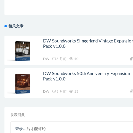
相关文章
DW Soundworks Slingerland Vintage Expansio
Pack v1.0.0
DW
3 月前
40
DW Soundworks 50th Anniversary Expansion
Pack v1.0.0
DW
3 月前
13
发表回复
登录...
后才能评论