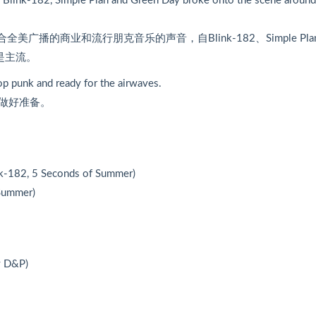
ke Blink-182, Simple Plan and Green Day broke onto the scene around
量
。
播的商业和流行朋克音乐的声音，自Blink-182、Simple Pla
是主流。
op punk and ready for the airwaves.
做好准备。
nk-182, 5 Seconds of Summer)
Summer)
y D&P)