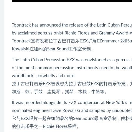
Toontrack has announced the release of the Latin Cuban Per
by acclaimed percussionist Richie Flores and Grammy Award-w
Toontrack宣布发布拉丁古巴打击乐EZX扩展EZdrummer 2和Sup
Kowalski在纽约的Sear Sound工作室录制。
The Latin Cuban Percussion EZX was envisioned as a percussi
of the most common percussion instruments used in the wealth 
woodblocks, cowbells and more.
拉丁古巴打击乐EZX被设想为拉丁古巴鼓EZX的打击乐补充，
加斯，鼓，手鼓，圭提琴，摇琴，木块，牛铃等。
It was recorded alongside its EZX counterpart at New York
nominated engineer Dave Kowalski and sampled by undoubtedly
它与EZX唱片一起在纽约著名的Sear Sound录音室录制，由格
的打击乐手之一Richie Flores采样。