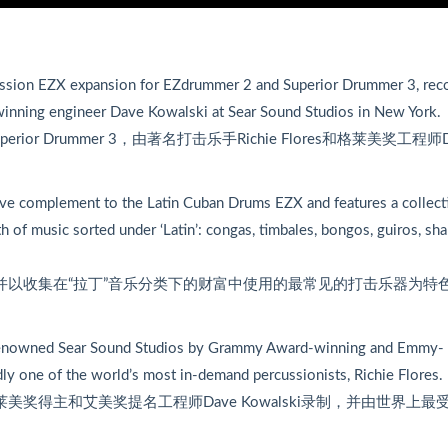
cussion EZX expansion for EZdrummer 2 and Superior Drummer 3, rec
inning engineer Dave Kowalski at Sear Sound Studios in New York.
erior Drummer 3，由著名打击乐手Richie Flores和格莱美奖工程师D
ve complement to the Latin Cuban Drums EZX and features a collect
of music sorted under ‘Latin’: congas, timbales, bongos, guiros, sha
并以收集在“拉丁”音乐分类下的财富中使用的最常见的打击乐器为特色
’s renowned Sear Sound Studios by Grammy Award-winning and Emmy-
 one of the world’s most in-demand percussionists, Richie Flores.
莱美奖得主和艾美奖提名工程师Dave Kowalski录制，并由世界上最