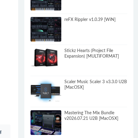
reFX Rippler v1.0.39 [WiN]
Stickz Hearts (Project File
Expansion) [MULTiFORMAT]
Scaler Music Scaler 3 v3.3.0 U2B
[MacOSX]
Mastering The Mix Bundle
v2026.07.21 U2B [MacOSX]
何