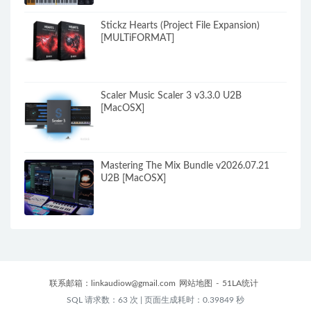
Stickz Hearts (Project File Expansion)
[MULTiFORMAT]
Scaler Music Scaler 3 v3.3.0 U2B
[MacOSX]
Mastering The Mix Bundle v2026.07.21
U2B [MacOSX]
联系邮箱：
linkaudiow@gmail.com
网站地图
-
51LA统计
SQL 请求数：63 次
|
页面生成耗时：0.39849 秒