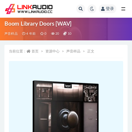
登录
全部
Boom Library Doors [WAV]
声音样品
4 年前
0
20
10
当前位置：
首页
资源中心
声音样品
正文