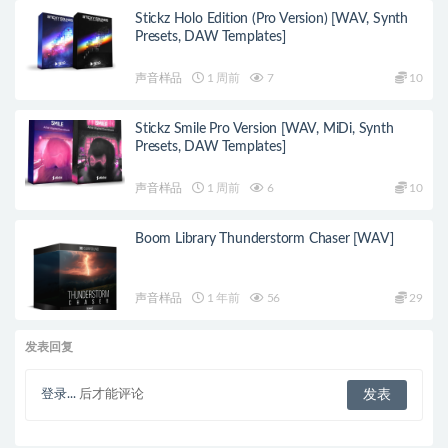
Stickz Holo Edition (Pro Version) [WAV, Synth
Presets, DAW Templates]
声音样品
1 周前
7
10
Stickz Smile Pro Version [WAV, MiDi, Synth
Presets, DAW Templates]
声音样品
1 周前
6
10
Boom Library Thunderstorm Chaser [WAV]
声音样品
1 年前
56
29
发表回复
登录...
后才能评论