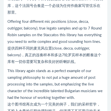
库，这个法国号合奏是一个必须为任何作曲家写管弦乐在
那里。
Offering four different mic positions (close, decca,
outrigger, balcony), true legato samples and up to 7 Round
Robin samples on the Staccatos this library has everything
you need to write complex and good sounding horn lines.
提供四种不同的麦克风位置(close, decca, outrigger,
balcony)，真正的连奏样本和多达7轮罗宾样本的断奏这个
库有一切你需要写复杂和良好的听喇叭线。
This library again stands as a perfect example of our
sampling philosophy to not put a huge amount of post
processing into the samples, but emphasizing the live
character of the incredible talented Bulgarian musicians we
had the honour of working together with.
这个图书馆再次成为一个完美的例子，我们的采样哲学，