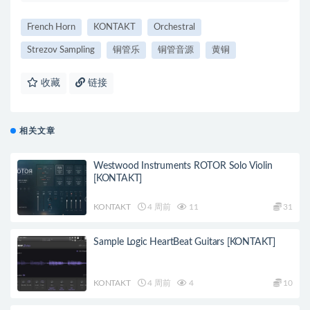
French Horn
KONTAKT
Orchestral
Strezov Sampling
铜管乐
铜管音源
黄铜
收藏
链接
相关文章
Westwood Instruments ROTOR Solo Violin
[KONTAKT]
KONTAKT
4 周前
11
31
Sample Logic HeartBeat Guitars [KONTAKT]
KONTAKT
4 周前
4
10