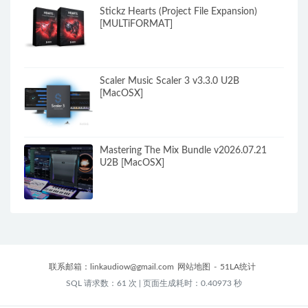
Stickz Hearts (Project File Expansion)
[MULTiFORMAT]
Scaler Music Scaler 3 v3.3.0 U2B
[MacOSX]
Mastering The Mix Bundle v2026.07.21
U2B [MacOSX]
联系邮箱：
linkaudiow@gmail.com
网站地图
-
51LA统计
SQL 请求数：61 次
|
页面生成耗时：0.40973 秒