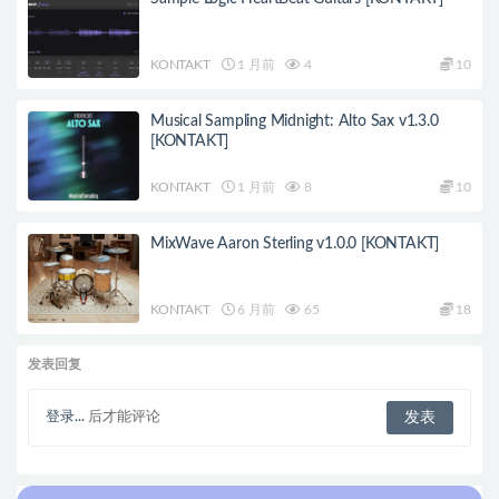
KONTAKT
1 月前
4
10
Musical Sampling Midnight: Alto Sax v1.3.0
[KONTAKT]
KONTAKT
1 月前
8
10
MixWave Aaron Sterling v1.0.0 [KONTAKT]
KONTAKT
6 月前
65
18
发表回复
登录...
后才能评论