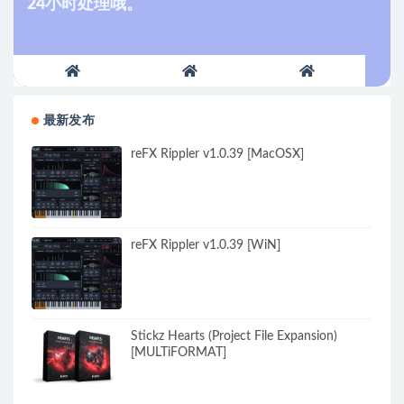
24小时处理哦。
最新发布
reFX Rippler v1.0.39 [MacOSX]
reFX Rippler v1.0.39 [WiN]
Stickz Hearts (Project File Expansion)
[MULTiFORMAT]