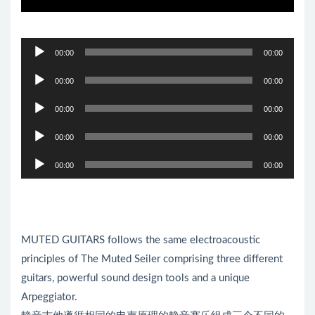
音
00:00
00:00
频
音
播
00:00
00:00
频
放
音
播
00:00
00:00
器
频
放
音
播
00:00
00:00
器
频
放
音
播
00:00
00:00
器
频
放
播
器
放
器
MUTED GUITARS follows the same electroacoustic
principles of The Muted Seiler comprising three different
guitars, powerful sound design tools and a unique
Arpeggiator.