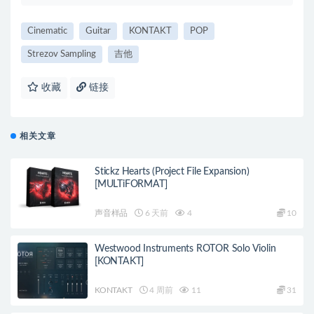
Cinematic
Guitar
KONTAKT
POP
Strezov Sampling
吉他
收藏
链接
相关文章
Stickz Hearts (Project File Expansion)
[MULTiFORMAT]
声音样品
6 天前
4
10
Westwood Instruments ROTOR Solo Violin
[KONTAKT]
KONTAKT
4 周前
11
31