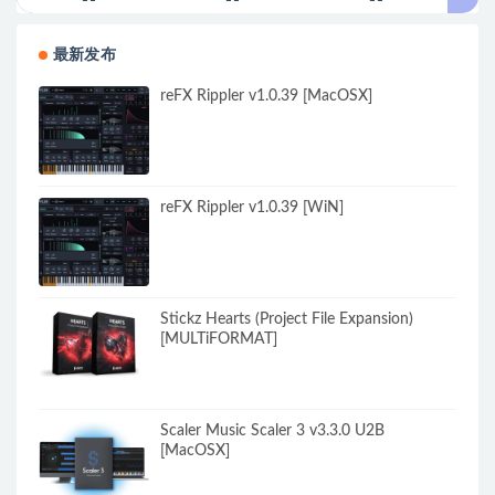
最新发布
reFX Rippler v1.0.39 [MacOSX]
reFX Rippler v1.0.39 [WiN]
Stickz Hearts (Project File Expansion)
[MULTiFORMAT]
Scaler Music Scaler 3 v3.3.0 U2B
[MacOSX]