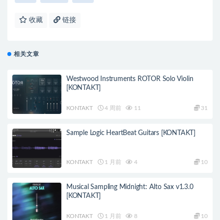
收藏
链接
相关文章
Westwood Instruments ROTOR Solo Violin
[KONTAKT]
KONTAKT
4 周前
11
31
Sample Logic HeartBeat Guitars [KONTAKT]
KONTAKT
1 月前
4
10
Musical Sampling Midnight: Alto Sax v1.3.0
[KONTAKT]
KONTAKT
1 月前
8
10