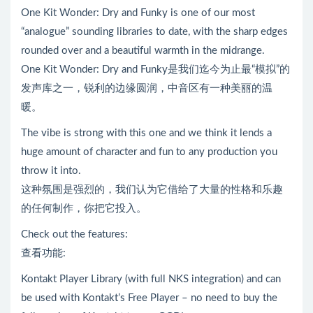
One Kit Wonder: Dry and Funky is one of our most
“analogue” sounding libraries to date, with the sharp edges
rounded over and a beautiful warmth in the midrange.
One Kit Wonder: Dry and Funky是我们迄今为止最“模拟”的
发声库之一，锐利的边缘圆润，中音区有一种美丽的温
暖。
The vibe is strong with this one and we think it lends a
huge amount of character and fun to any production you
throw it into.
这种氛围是强烈的，我们认为它借给了大量的性格和乐趣
的任何制作，你把它投入。
Check out the features:
查看功能:
Kontakt Player Library (with full NKS integration) and can
be used with Kontakt’s Free Player – no need to buy the