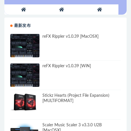
最新发布
reFX Rippler v1.0.39 [MacOSX]
reFX Rippler v1.0.39 [WiN]
Stickz Hearts (Project File Expansion)
[MULTiFORMAT]
Scaler Music Scaler 3 v3.3.0 U2B
[MacOSX]