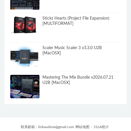
Stickz Hearts (Project File Expansion)
[MULTiFORMAT]
Scaler Music Scaler 3 v3.3.0 U2B
[MacOSX]
Mastering The Mix Bundle v2026.07.21
U2B [MacOSX]
联系邮箱：
linkaudiow@gmail.com
网站地图
-
51LA统计