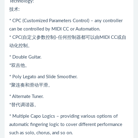
Technology:
技术:
* CPC (Customized Parameters Control) – any controller
can be controlled by MIDI CC or Automation.
* CPC(自定义参数控制)-任何控制器都可以由MIDI CC或自
动化控制。
* Double Guitar.
*双吉他。
* Poly Legato and Slide Smoother.
*聚连奏和滑动平滑。
* Alternate Tuner.
*替代调谐器。
* Multiple Capo Logics – providing various options of
automatic fingering logic to cover different performance
such as solo, chorus, and so on.