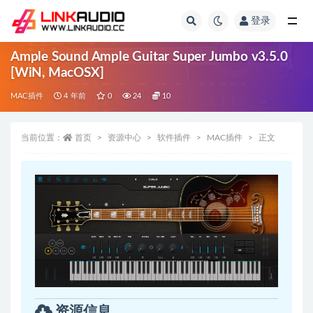
登录
全部
Ample Sound Ample Guitar Super Jumbo v3.5.0
[WiN, MacOSX]
MAC插件
4 年前
0
24
10
当前位置：
首页
资源中心
软件插件
MAC插件
正文
资源信息