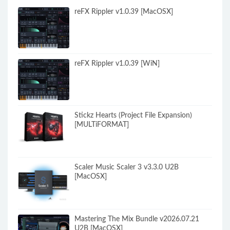
reFX Rippler v1.0.39 [MacOSX]
reFX Rippler v1.0.39 [WiN]
Stickz Hearts (Project File Expansion)
[MULTiFORMAT]
Scaler Music Scaler 3 v3.3.0 U2B
[MacOSX]
Mastering The Mix Bundle v2026.07.21
U2B [MacOSX]