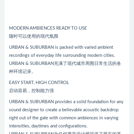
放
器
MODERN AMBIENCES READY TO USE
随时可以使用的现代氛围
URBAN & SUBURBAN is packed with varied ambient
recordings of everyday life surrounding modern cities.
URBAN & SUBURBAN充满了现代城市周围日常生活的各
种环境记录。
EASY START, HIGH CONTROL
启动容易，控制能力强
URBAN & SUBURBAN provides a solid foundation for any
sound designer to create a believable acoustic backdrop
right out of the gate with common ambiences in varying
intensities, daytimes and configurations.