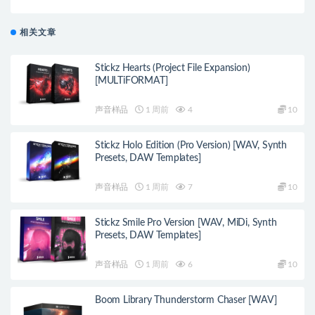
相关文章
Stickz Hearts (Project File Expansion)
[MULTiFORMAT]
声音样品
1 周前
4
10
Stickz Holo Edition (Pro Version) [WAV, Synth
Presets, DAW Templates]
声音样品
1 周前
7
10
Stickz Smile Pro Version [WAV, MiDi, Synth
Presets, DAW Templates]
声音样品
1 周前
6
10
Boom Library Thunderstorm Chaser [WAV]