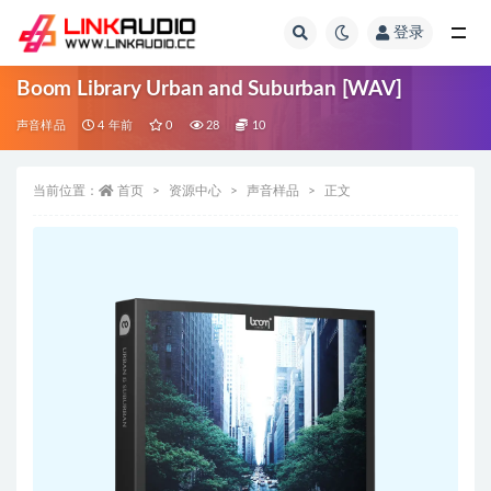
登录
全部
Boom Library Urban and Suburban [WAV]
声音样品
4 年前
0
28
10
当前位置：
首页
资源中心
声音样品
正文