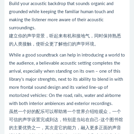
Build your acoustic backdrop that sounds organic and
grounded while keeping the familiar human touch and
making the listener more aware of their acoustic
surroundings.
建立你的声学背景，听起来有机和接地气，同时保持熟悉
的人类接触，使听众更了解他们的声学环境。
While a good soundtrack can help in introducing a world to
the audience, a believable acoustic setting completes the
arrival, especially when standing on its own – one of this
library’s major strenghts, next to its ability to blend in with
more frontal sound design and its varied line-up of
motorized vehicles: On the road, rails, water and airborne
with both interior ambiences and exterior recordings.
虽然一个好的配乐可以帮助将一个世界介绍给观众，一个
可信的声学设置完成到达，特别是当站在自己-这个图书馆
的主要优势之一，其次是它的能力，融入更多正面的声音