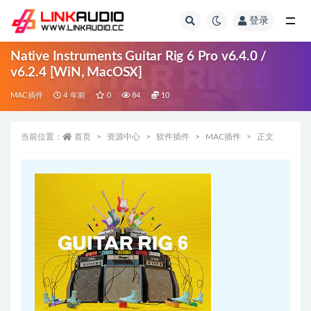
登录
全部
Native Instruments Guitar Rig 6 Pro v6.4.0 /
v6.2.4 [WiN, MacOSX]
MAC插件
4 年前
0
84
10
当前位置：
首页
资源中心
软件插件
MAC插件
正文