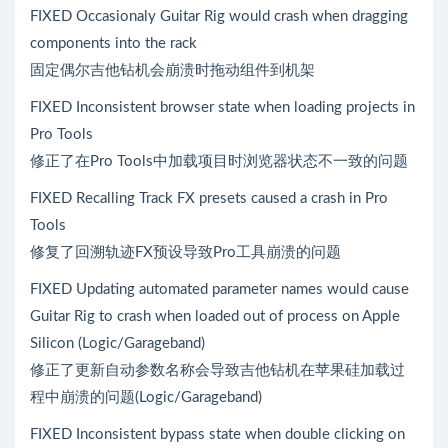
FIXED Occasionaly Guitar Rig would crash when dragging
components into the rack
固定偶尔吉他钻机会崩溃时拖动组件到机架
FIXED Inconsistent browser state when loading projects in
Pro Tools
修正了在Pro Tools中加载项目时浏览器状态不一致的问题
FIXED Recalling Track FX presets caused a crash in Pro
Tools
修复了回溯轨迹FX预设导致Pro工具崩溃的问题
FIXED Updating automated parameter names would cause
Guitar Rig to crash when loaded out of process on Apple
Silicon (Logic/Garageband)
修正了更新自动参数名称会导致吉他钻机在苹果硅加载过
程中崩溃的问题(Logic/Garageband)
FIXED Inconsistent bypass state when double clicking on