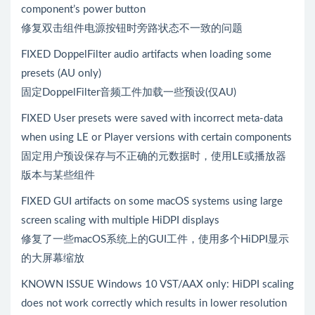
component’s power button
修复双击组件电源按钮时旁路状态不一致的问题
FIXED DoppelFilter audio artifacts when loading some
presets (AU only)
固定DoppelFilter音频工件加载一些预设(仅AU)
FIXED User presets were saved with incorrect meta-data
when using LE or Player versions with certain components
固定用户预设保存与不正确的元数据时，使用LE或播放器
版本与某些组件
FIXED GUI artifacts on some macOS systems using large
screen scaling with multiple HiDPI displays
修复了一些macOS系统上的GUI工件，使用多个HiDPI显示
的大屏幕缩放
KNOWN ISSUE Windows 10 VST/AAX only: HiDPI scaling
does not work correctly which results in lower resolution