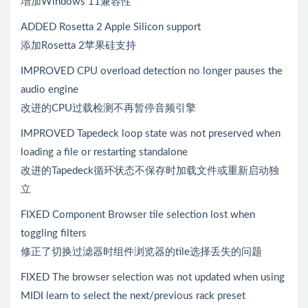
增加Windows 11兼容性
ADDED Rosetta 2 Apple Silicon support
添加Rosetta 2苹果硅支持
IMPROVED CPU overload detection no longer pauses the
audio engine
改进的CPU过载检测不再暂停音频引擎
IMPROVED Tapedeck loop state was not preserved when
loading a file or restarting standalone
改进的Tapedeck循环状态不保存时加载文件或重新启动独
立
FIXED Component Browser tile selection lost when
toggling filters
修正了切换过滤器时组件浏览器的tile选择丢失的问题
FIXED The browser selection was not updated when using
MIDI learn to select the next/previous rack preset