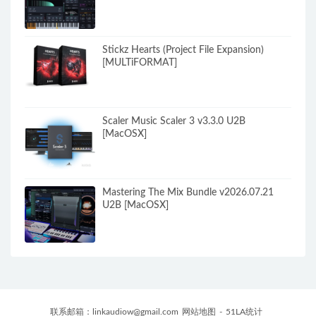
Stickz Hearts (Project File Expansion)
[MULTiFORMAT]
Scaler Music Scaler 3 v3.3.0 U2B
[MacOSX]
Mastering The Mix Bundle v2026.07.21
U2B [MacOSX]
联系邮箱：
linkaudiow@gmail.com
网站地图
-
51LA统计