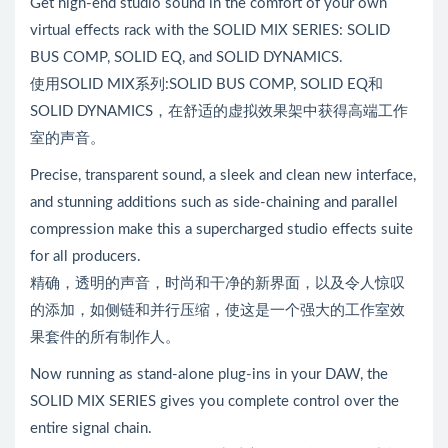
Get high-end studio sound in the comfort of your own
virtual effects rack with the SOLID MIX SERIES: SOLID
BUS COMP, SOLID EQ, and SOLID DYNAMICS.
使用SOLID MIX系列:SOLID BUS COMP, SOLID EQ和
SOLID DYNAMICS，在舒适的虚拟效果架中获得高端工作
室的声音。
Precise, transparent sound, a sleek and clean new interface,
and stunning additions such as side-chaining and parallel
compression make this a supercharged studio effects suite
for all producers.
精确，透明的声音，时尚和干净的新界面，以及令人惊叹
的添加，如侧链和并行压缩，使这是一个强大的工作室效
果套件的所有制作人。
Now running as stand-alone plug-ins in your DAW, the
SOLID MIX SERIES gives you complete control over the
entire signal chain.