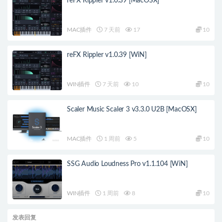
reFX Rippler v1.0.39 [MacOSX]
MAC插件
7 天前
17
10
reFX Rippler v1.0.39 [WiN]
WIN插件
7 天前
10
10
Scaler Music Scaler 3 v3.3.0 U2B [MacOSX]
MAC插件
1 周前
5
10
SSG Audio Loudness Pro v1.1.104 [WiN]
WIN插件
1 周前
8
10
发表回复