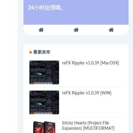
24小时处理哦。
最新发布
reFX Rippler v1.0.39 [MacOSX]
reFX Rippler v1.0.39 [WiN]
Stickz Hearts (Project File
Expansion) [MULTiFORMAT]