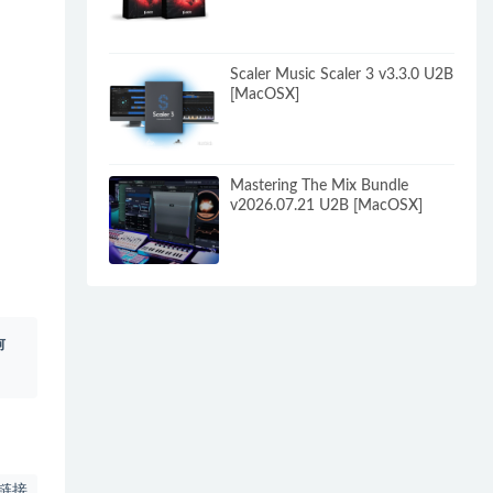
Scaler Music Scaler 3 v3.3.0 U2B
[MacOSX]
Mastering The Mix Bundle
v2026.07.21 U2B [MacOSX]
何
链接