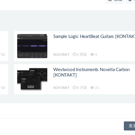
Sample Logic HeartBeat Guitars [KONTAK
31
KONTAKT
4 周前
4
Westwood Instruments Novella Carbon
[KONTAKT]
10
KONTAKT
8 月前
21