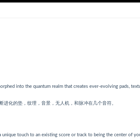
rphed into the quantum realm that creates ever-evolving pads, text
断进化的垫，纹理，音景，无人机，和脉冲在几个音符。
unique touch to an existing score or track to being the center of yo