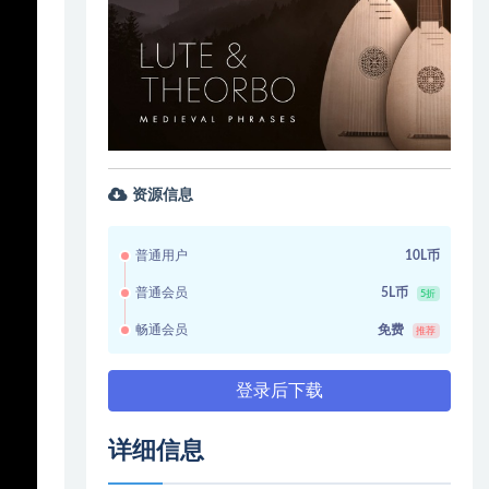
资源信息
普通用户
10L币
普通会员
5L币
5折
畅通会员
免费
推荐
登录后下载
详细信息