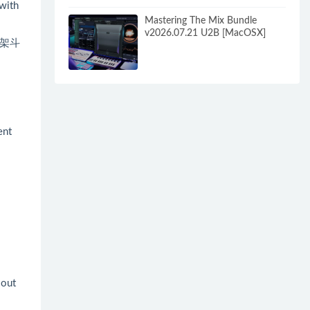
 with
Mastering The Mix Bundle
v2026.07.21 U2B [MacOSX]
架斗
ent
 out