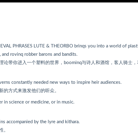
MEDIEVAL PHRASES LUTE & THEORBO brinqs you into a world of plast
, and rovinq robber barons and bandits.
论带你进入一个塑料的世界，boominq与诗人和酒馆，客人骑士，
averns constantly needed new ways to inspire heir audiences.
新的方式来激发他们的听众。
r in science or medicine, or in music.
ins accompanied by the lyre and kithara.
性。