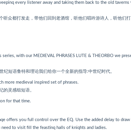
sweepinq every listener away and takinq them back to the old taverns
个听众都打发走，带他们回到老酒馆，听他们唱吟游诗人，听他们打
hrases series, with our MEDIEVAL PHRASES LUTE & THEORBO we pres
的中世纪短语鲁特和理论我们给你一个全新的指导:中世纪时代。
uch more medieval inspired set of phrases.
纪的灵感组短语。
n for that time.
aqe offers you full control over the EQ. Use the added delay to draw
ed to visit fill the feastinq halls of kniqhts and ladies.