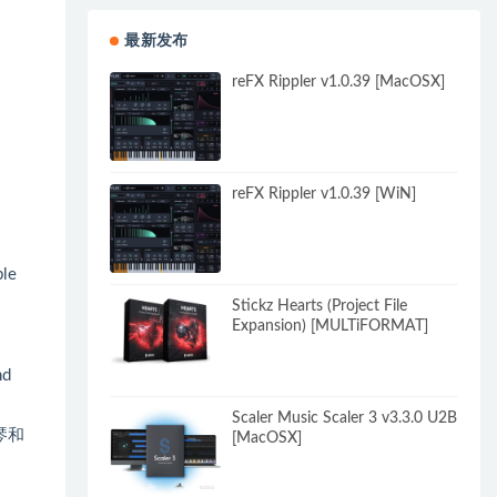
最新发布
reFX Rippler v1.0.39 [MacOSX]
reFX Rippler v1.0.39 [WiN]
ble
Stickz Hearts (Project File
Expansion) [MULTiFORMAT]
nd
Scaler Music Scaler 3 v3.3.0 U2B
琴和
[MacOSX]