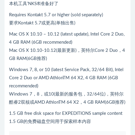
本机工具’NKS®准备好了
Requires Kontakt 5.7 or higher (sold separately)
要求Kontakt 5.7或更高(单独出售)
Mac OS X 10.10 – 10.12 (latest update), Intel Core 2 Duo,
4 GB RAM (6GB recommended)
Mac OS X 10.10-10.12(最新更新)，英特尔Core 2 Duo，4
GB RAM(6GB推荐)
Windows 7, 8, or 10 (latest Service Pack, 32/64 Bit), Intel
Core 2 Duo or AMD AthlonTM 64 X2, 4 GB RAM (6GB
recommended)
Windows 7，8，或10(最新的服务包，32/64位)，英特尔
酷睿2双核或AMD AthlonTM 64 X2，4 GB RAM(6GB推荐)
1.5 GB free disk space for EXPEDITIONS sample content
1.5 GB的免费磁盘空间用于探索样本内容