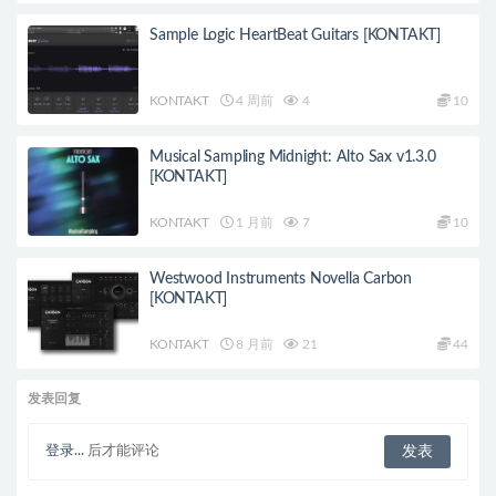
Sample Logic HeartBeat Guitars [KONTAKT]
KONTAKT
4 周前
4
10
Musical Sampling Midnight: Alto Sax v1.3.0
[KONTAKT]
KONTAKT
1 月前
7
10
Westwood Instruments Novella Carbon
[KONTAKT]
KONTAKT
8 月前
21
44
发表回复
登录...
后才能评论