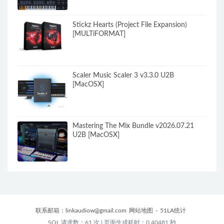
Stickz Hearts (Project File Expansion)
[MULTiFORMAT]
Scaler Music Scaler 3 v3.3.0 U2B
[MacOSX]
Mastering The Mix Bundle v2026.07.21
U2B [MacOSX]
联系邮箱：
linkaudiow@gmail.com
网站地图
-
51LA统计
SQL 请求数：61 次
|
页面生成耗时：0.40481 秒