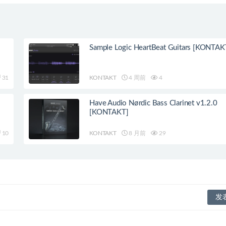
Sample Logic HeartBeat Guitars [KONTAK
31
KONTAKT
4 周前
4
Have Audio Nørdic Bass Clarinet v1.2.0
[KONTAKT]
10
KONTAKT
8 月前
29