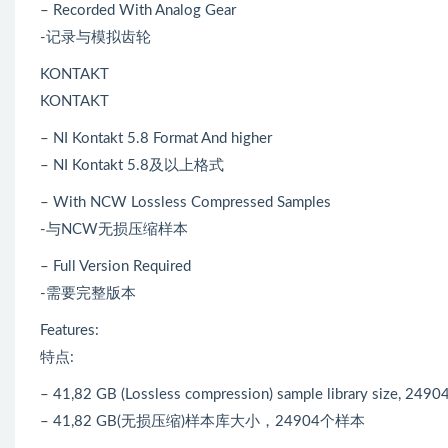
– Recorded With Analog Gear
-记录与模拟齿轮
KONTAKT
KONTAKT
– NI Kontakt 5.8 Format And higher
– NI Kontakt 5.8及以上格式
– With NCW Lossless Compressed Samples
-与NCW无损压缩样本
– Full Version Required
-需要完整版本
Features:
特点:
– 41,82 GB (Lossless compression) sample library size, 2490
– 41,82 GB(无损压缩)样本库大小，24904个样本