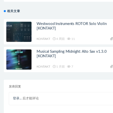
相关文章
Westwood Instruments ROTOR Solo Violin
[KONTAKT]
KONTAKT
4 周前
11
Musical Sampling Midnight: Alto Sax v1.3.0
[KONTAKT]
KONTAKT
1 月前
7
发表回复
登录...
后才能评论