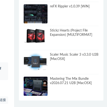
reFX Rippler v1.0.39 [WiN]
Stickz Hearts (Project File
Expansion) [MULTiFORMAT]
Scaler Music Scaler 3 v3.3.0 U2B
[MacOSX]
何
Mastering The Mix Bundle
v2026.07.21 U2B [MacOSX]
链接