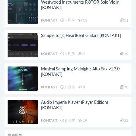
Westwood Instruments ROTOR Solo Violin
[KONTAKT]
KONTAKT
4 周前
11
31
Sample Logic HeartBeat Guitars [KONTAKT]
KONTAKT
4 周前
4
10
Musical Sampling Midnight: Alto Sax v1.3.0
[KONTAKT]
KONTAKT
1 月前
8
10
Audio Imperia Klavier (Player Edition)
[KONTAKT]
KONTAKT
8 月前
19
22
发表回复