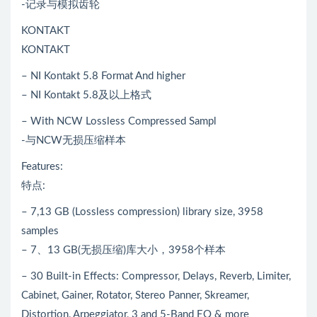
-记录与模拟齿轮
KONTAKT
KONTAKT
– NI Kontakt 5.8 Format And higher
– NI Kontakt 5.8及以上格式
– With NCW Lossless Compressed Sampl
-与NCW无损压缩样本
Features:
特点:
– 7,13 GB (Lossless compression) library size, 3958
samples
– 7、13 GB(无损压缩)库大小，3958个样本
– 30 Built-in Effects: Compressor, Delays, Reverb, Limiter,
Cabinet, Gainer, Rotator, Stereo Panner, Skreamer,
Distortion, Arpeggiator, 3 and 5-Band EQ & more