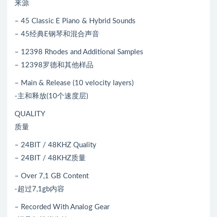
来源
– 45 Classic E Piano & Hybrid Sounds
– 45经典E钢琴和混合声音
– 12398 Rhodes and Additional Samples
– 12398罗德和其他样品
– Main & Release (10 velocity layers)
-主和释放(10个速度层)
QUALITY
质量
– 24BIT / 48KHZ Quality
– 24BIT / 48KHZ质量
– Over 7,1 GB Content
-超过7,1gb内容
– Recorded With Analog Gear