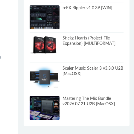
reFX Rippler v1.0.39 [WiN]
Stickz Hearts (Project File
Expansion) [MULTiFORMAT]
s
Scaler Music Scaler 3 v3.3.0 U2B
[MacOSX]
Mastering The Mix Bundle
v2026.07.21 U2B [MacOSX]