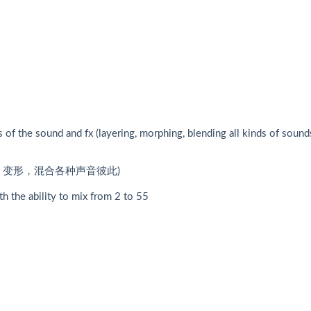
ts of the sound and fx (layering, morphing, blending all kinds of sound
，变形，混合各种声音彼此)
th the ability to mix from 2 to 55