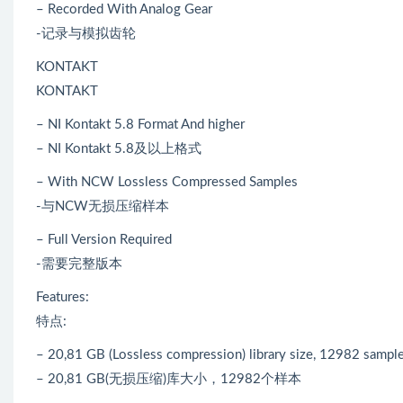
– Recorded With Analog Gear
-记录与模拟齿轮
KONTAKT
KONTAKT
– NI Kontakt 5.8 Format And higher
– NI Kontakt 5.8及以上格式
– With NCW Lossless Compressed Samples
-与NCW无损压缩样本
– Full Version Required
-需要完整版本
Features:
特点:
– 20,81 GB (Lossless compression) library size, 12982 sampl
– 20,81 GB(无损压缩)库大小，12982个样本