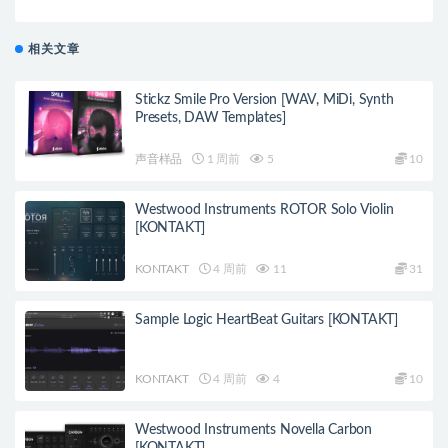
相关文章
Stickz Smile Pro Version [WAV, MiDi, Synth
Presets, DAW Templates]
声音样品
1 周前
5
10
Westwood Instruments ROTOR Solo Violin
[KONTAKT]
KONTAKT
4 周前
11
31
Sample Logic HeartBeat Guitars [KONTAKT]
KONTAKT
4 周前
4
10
Westwood Instruments Novella Carbon
[KONTAKT]