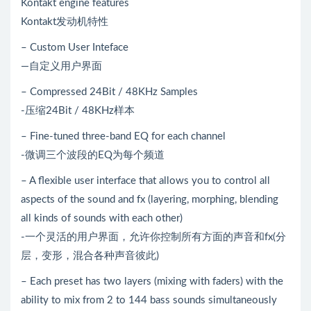
Kontakt engine features
Kontakt发动机特性
– Custom User Inteface
—自定义用户界面
– Compressed 24Bit / 48KHz Samples
-压缩24Bit / 48KHz样本
– Fine-tuned three-band EQ for each channel
-微调三个波段的EQ为每个频道
– A flexible user interface that allows you to control all
aspects of the sound and fx (layering, morphing, blending
all kinds of sounds with each other)
-一个灵活的用户界面，允许你控制所有方面的声音和fx(分
层，变形，混合各种声音彼此)
– Each preset has two layers (mixing with faders) with the
ability to mix from 2 to 144 bass sounds simultaneously