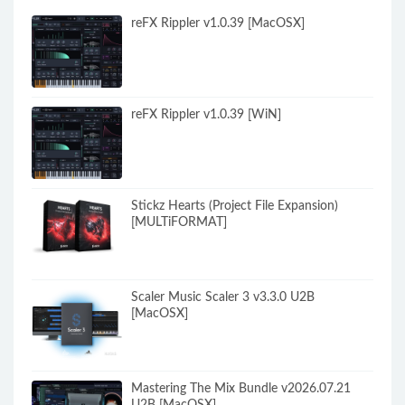
reFX Rippler v1.0.39 [MacOSX]
reFX Rippler v1.0.39 [WiN]
Stickz Hearts (Project File Expansion)
[MULTiFORMAT]
Scaler Music Scaler 3 v3.3.0 U2B
[MacOSX]
Mastering The Mix Bundle v2026.07.21
U2B [MacOSX]