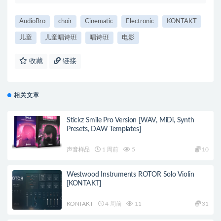
AudioBro
choir
Cinematic
Electronic
KONTAKT
儿童
儿童唱诗班
唱诗班
电影
收藏
链接
相关文章
Stickz Smile Pro Version [WAV, MiDi, Synth
Presets, DAW Templates]
声音样品
1 周前
5
10
Westwood Instruments ROTOR Solo Violin
[KONTAKT]
KONTAKT
4 周前
11
31