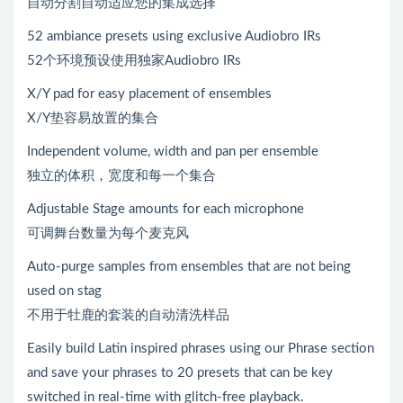
自动分割自动适应您的集成选择
52 ambiance presets using exclusive Audiobro IRs
52个环境预设使用独家Audiobro IRs
X/Y pad for easy placement of ensembles
X/Y垫容易放置的集合
Independent volume, width and pan per ensemble
独立的体积，宽度和每一个集合
Adjustable Stage amounts for each microphone
可调舞台数量为每个麦克风
Auto-purge samples from ensembles that are not being
used on stag
不用于牡鹿的套装的自动清洗样品
Easily build Latin inspired phrases using our Phrase section
and save your phrases to 20 presets that can be key
switched in real-time with glitch-free playback.