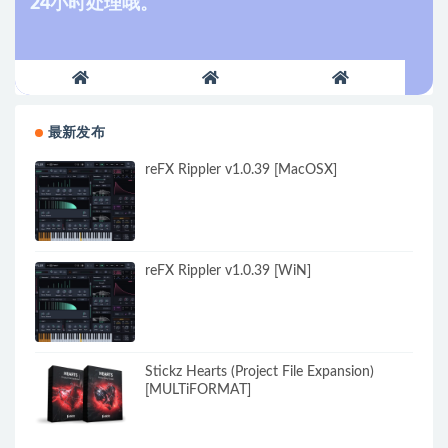
24小时处理哦。
最新发布
reFX Rippler v1.0.39 [MacOSX]
reFX Rippler v1.0.39 [WiN]
Stickz Hearts (Project File Expansion)
[MULTiFORMAT]