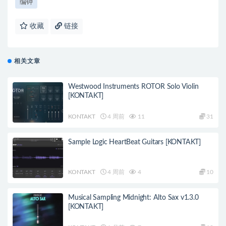
编钟
收藏
链接
相关文章
Westwood Instruments ROTOR Solo Violin
[KONTAKT]
KONTAKT
4 周前
11
31
Sample Logic HeartBeat Guitars [KONTAKT]
KONTAKT
4 周前
4
10
Musical Sampling Midnight: Alto Sax v1.3.0
[KONTAKT]