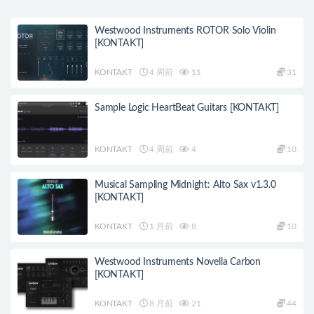
Westwood Instruments ROTOR Solo Violin
[KONTAKT]
KONTAKT
4 周前
11
31
Sample Logic HeartBeat Guitars [KONTAKT]
KONTAKT
4 周前
4
10
Musical Sampling Midnight: Alto Sax v1.3.0
[KONTAKT]
KONTAKT
1 月前
8
10
Westwood Instruments Novella Carbon
[KONTAKT]
KONTAKT
8 月前
21
44