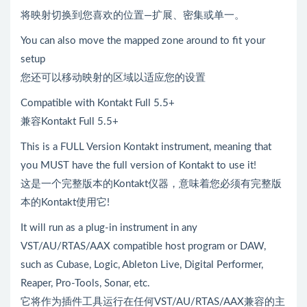
将映射切换到您喜欢的位置—扩展、密集或单一。
You can also move the mapped zone around to fit your
setup
您还可以移动映射的区域以适应您的设置
Compatible with Kontakt Full 5.5+
兼容Kontakt Full 5.5+
This is a FULL Version Kontakt instrument, meaning that
you MUST have the full version of Kontakt to use it!
这是一个完整版本的Kontakt仪器，意味着您必须有完整版
本的Kontakt使用它!
It will run as a plug-in instrument in any
VST/AU/RTAS/AAX compatible host program or DAW,
such as Cubase, Logic, Ableton Live, Digital Performer,
Reaper, Pro-Tools, Sonar, etc.
它将作为插件工具运行在任何VST/AU/RTAS/AAX兼容的主