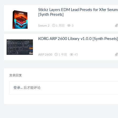
Stickz Layers EDM Lead Presets for Xfer Serum
[Synth Presets]
Serum 2
1 周前
3
KORG ARP 2600 Library v1.0.0 [Synth Presets
ARP 2600
1 年前
45
发表回复
登录...
后才能评论