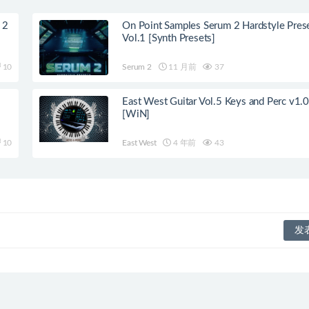
 2
On Point Samples Serum 2 Hardstyle Pres
Vol.1 [Synth Presets]
10
Serum 2
11 月前
37
]
East West Guitar Vol.5 Keys and Perc v1.0
[WiN]
10
East West
4 年前
43