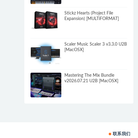
Stickz Hearts (Project File
Expansion) [MULTiFORMAT]
Scaler Music Scaler 3 v3.3.0 U2B
[MacOSX]
Mastering The Mix Bundle
v2026.07.21 U2B [MacOSX]
联系我们