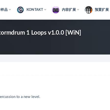
音样品
KONTAKT
内容扩展
预置扩展
Stormdrum 1 Loops v1.0.0 [WiN]
percussion to a new level.