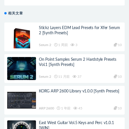
相关文章
Stickz Layers EDM Lead Presets for Xfer Serum
2 [Synth Presets]
Serum 2
1 周前
3
10
On Point Samples Serum 2 Hardstyle Presets
Vol.1 [Synth Presets]
Serum 2
11 月前
37
10
KORG ARP 2600 Library v1.0.0 [Synth Presets]
ARP 2600
1 年前
45
10
East West Guitar Vol.5 Keys and Perc v1.0.1
[WiN]