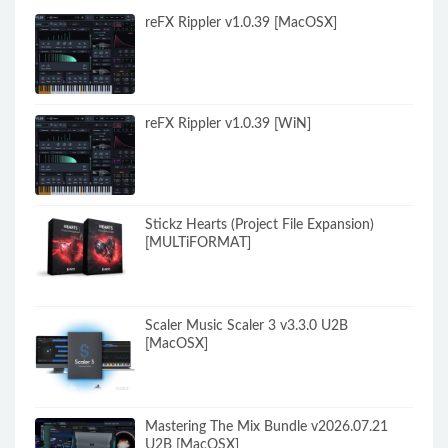
reFX Rippler v1.0.39 [MacOSX]
reFX Rippler v1.0.39 [WiN]
Stickz Hearts (Project File Expansion)
[MULTiFORMAT]
Scaler Music Scaler 3 v3.3.0 U2B
[MacOSX]
Mastering The Mix Bundle v2026.07.21
U2B [MacOSX]