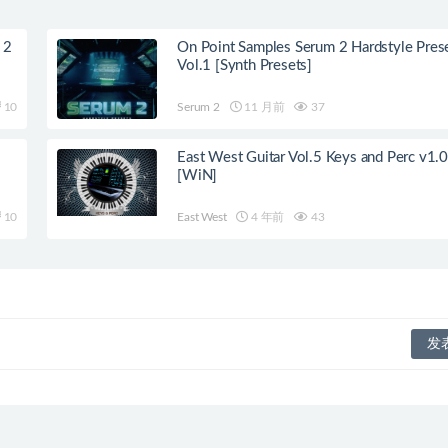
 2
On Point Samples Serum 2 Hardstyle Pres
Vol.1 [Synth Presets]
10
Serum 2
11 月前
37
]
East West Guitar Vol.5 Keys and Perc v1.0
[WiN]
10
East West
4 年前
43