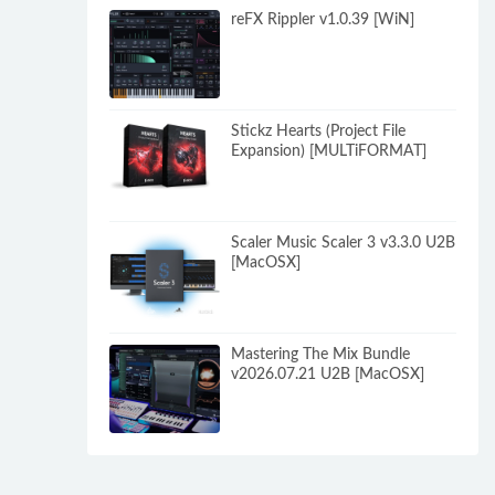
reFX Rippler v1.0.39 [WiN]
Stickz Hearts (Project File
Expansion) [MULTiFORMAT]
Scaler Music Scaler 3 v3.3.0 U2B
[MacOSX]
Mastering The Mix Bundle
v2026.07.21 U2B [MacOSX]