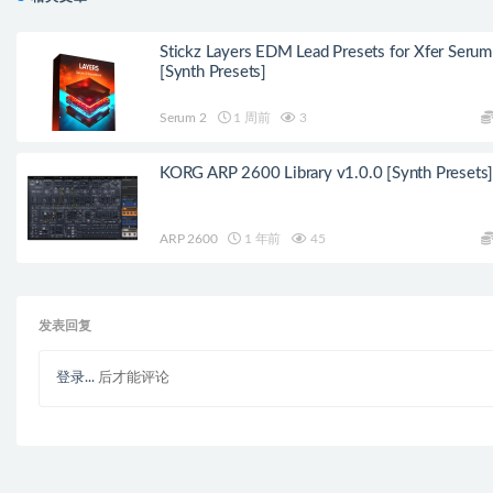
Stickz Layers EDM Lead Presets for Xfer Serum
[Synth Presets]
Serum 2
1 周前
3
KORG ARP 2600 Library v1.0.0 [Synth Presets
ARP 2600
1 年前
45
发表回复
登录...
后才能评论