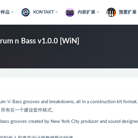
音样品
KONTAKT
内容扩展
预置扩展
Drum n Bass v1.0.0 [WiN]
um ’n’ Bass grooves and breakdowns, all in a construction kit format.
解，所有在一个建设套件格式。
d bass grooves created by New York City producer and sound designe