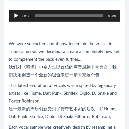
音
00:00
00:00
频
播
放
器
We were so excited about how incredible the vocals in
Titan came out, we decided to create a completely new set
to complement the pack even further…
我们对《泰坦》中令人难以置信的声音感到非常兴奋，我
们决定创造一个全新的组合来进一步补充这个包……
This latest evolution of vocals was inspired by legendary
artists like Flume, Daft Punk, Skrillex, Diplo, DJ Snake and
Porter Robinson.
这一最新的声乐创新受到了传奇艺术家的启发，如Flume,
Daft Punk, Skrillex, Diplo, DJ Snake和Porter Robinson。
Each vocal sample was creatively design by resampling a