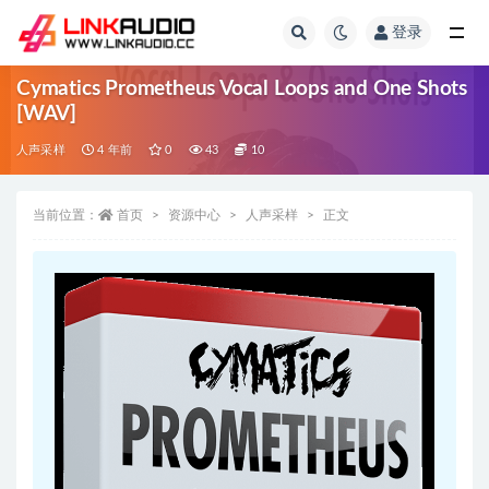
登录
全部
Cymatics Prometheus Vocal Loops and One Shots
[WAV]
人声采样
4 年前
0
43
10
当前位置：
首页
资源中心
人声采样
正文