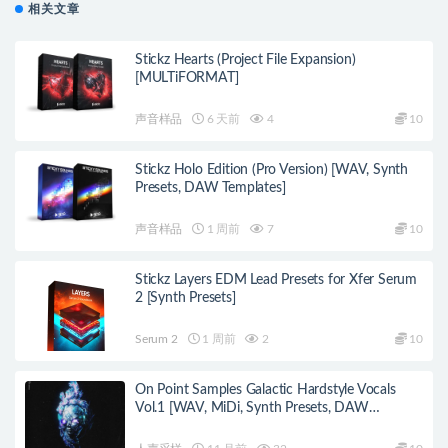
相关文章
Stickz Hearts (Project File Expansion)
[MULTiFORMAT]
声音样品
6 天前
4
10
Stickz Holo Edition (Pro Version) [WAV, Synth
Presets, DAW Templates]
声音样品
1 周前
7
10
Stickz Layers EDM Lead Presets for Xfer Serum
2 [Synth Presets]
Serum 2
1 周前
2
10
On Point Samples Galactic Hardstyle Vocals
Vol.1 [WAV, MiDi, Synth Presets, DAW
Templates]