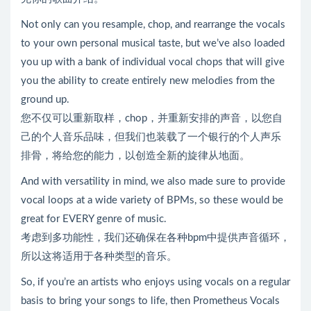
Not only can you resample, chop, and rearrange the vocals
to your own personal musical taste, but we’ve also loaded
you up with a bank of individual vocal chops that will give
you the ability to create entirely new melodies from the
ground up.
您不仅可以重新取样，chop，并重新安排的声音，以您自
己的个人音乐品味，但我们也装载了一个银行的个人声乐
排骨，将给您的能力，以创造全新的旋律从地面。
And with versatility in mind, we also made sure to provide
vocal loops at a wide variety of BPMs, so these would be
great for EVERY genre of music.
考虑到多功能性，我们还确保在各种bpm中提供声音循环，
所以这将适用于各种类型的音乐。
So, if you’re an artists who enjoys using vocals on a regular
basis to bring your songs to life, then Prometheus Vocals