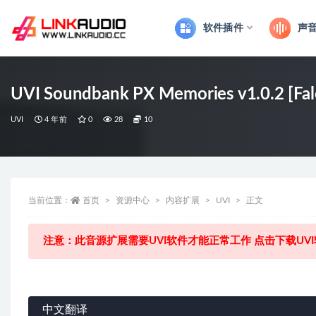
软件插件
声
全部
UVI Soundbank PX Memories v1.0.2 [Fal
UVI
4 年前
0
28
10
当前位置：
首页
资源中心
内容扩展
UVI
正文
注意：此音源扩展需要UVI软件才能正常工作 点击下载UV
中文翻译