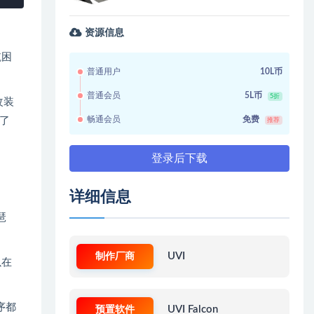
资源信息
航困
普通用户
10L币
普通会员
5L币
5折
改装
畅通会员
免费
了
推荐
登录后下载
详细信息
琶
制作厂商
UVI
以在
序都
预置软件
UVI Falcon