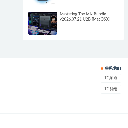
Mastering The Mix Bundle
v2026.07.21 U2B [MacOSX]
联系我们
TG频道
TG群组