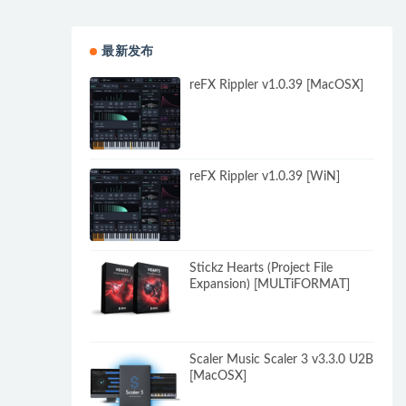
最新发布
reFX Rippler v1.0.39 [MacOSX]
reFX Rippler v1.0.39 [WiN]
Stickz Hearts (Project File
Expansion) [MULTiFORMAT]
Scaler Music Scaler 3 v3.3.0 U2B
[MacOSX]