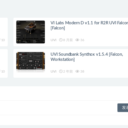
VI Labs Modern D v1.1 for R2R UVI Falc
[Falcon]
10
UVI
8 月前
36
UVI Soundbank Synthox v1.5.4 [Falcon,
Workstation]
10
UVI
2 年前
38