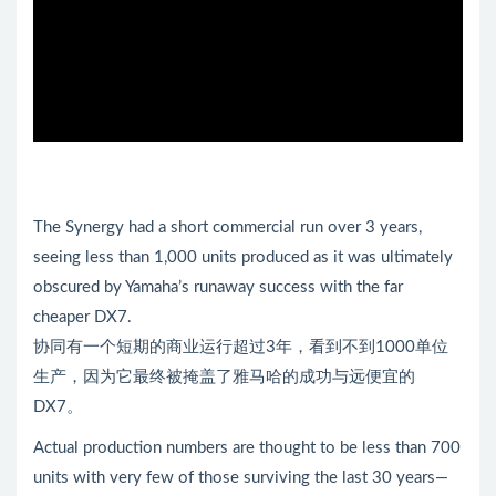
The Synergy had a short commercial run over 3 years,
seeing less than 1,000 units produced as it was ultimately
obscured by Yamaha’s runaway success with the far
cheaper DX7.
协同有一个短期的商业运行超过3年，看到不到1000单位
生产，因为它最终被掩盖了雅马哈的成功与远便宜的
DX7。
Actual production numbers are thought to be less than 700
units with very few of those surviving the last 30 years—