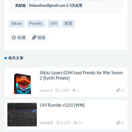
系邮箱：
linkaudiow@gmail.com
2-3天处理
Falcon
Presets
UVI
预置
收藏
链接
相关文章
Stickz Layers EDM Lead Presets for Xfer Serum
2 [Synth Presets]
Serum 2
1 周前
2
10
UVI Rumble v1.0.0 [WiN]
WIN插件
2 月前
15
10