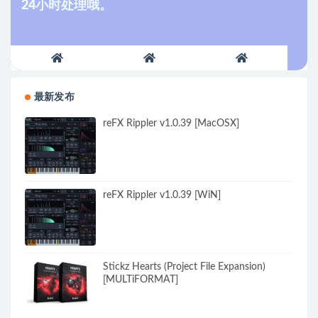
24小时处理哦。
最新发布
reFX Rippler v1.0.39 [MacOSX]
reFX Rippler v1.0.39 [WiN]
Stickz Hearts (Project File Expansion)
[MULTiFORMAT]