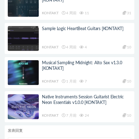
[KONTAKT]
KONTAKT
4 周前
11
31
Sample Logic HeartBeat Guitars [KONTAKT]
KONTAKT
4 周前
4
10
Musical Sampling Midnight: Alto Sax v1.3.0
[KONTAKT]
KONTAKT
1 月前
7
10
Native Instruments Session Guitarist Electric
Neon Essentials v1.0.0 [KONTAKT]
KONTAKT
7 月前
24
10
发表回复