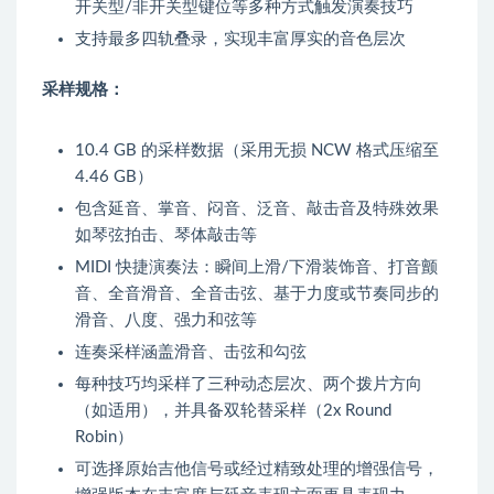
开关型/非开关型键位等多种方式触发演奏技巧
支持最多四轨叠录，实现丰富厚实的音色层次
采样规格：
10.4 GB 的采样数据（采用无损 NCW 格式压缩至
4.46 GB）
包含延音、掌音、闷音、泛音、敲击音及特殊效果
如琴弦拍击、琴体敲击等
MIDI 快捷演奏法：瞬间上滑/下滑装饰音、打音颤
音、全音滑音、全音击弦、基于力度或节奏同步的
滑音、八度、强力和弦等
连奏采样涵盖滑音、击弦和勾弦
每种技巧均采样了三种动态层次、两个拨片方向
（如适用），并具备双轮替采样（2x Round
Robin）
可选择原始吉他信号或经过精致处理的增强信号，