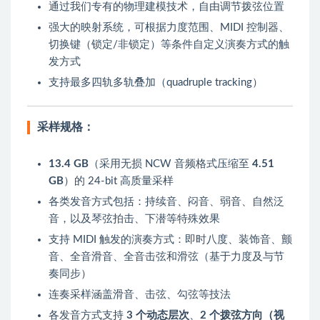
通过我们专有的物理建模技术，自由调节拨弦位置
强大的映射系统，可根据力度范围、MIDI 控制器、
切换键（锁定/非锁定）等条件自定义演奏方式的触
发方式
支持最多四轨多轨叠加（quadruple tracking）
采样规格：
13.4 GB
（采用无损 NCW 音频格式压缩至
4.51
GB
）的 24-bit 高质量采样
各类发音方式包括：持续音、闷音、弱音、自然泛
音，以及琴弦拍击、下潜等特殊效果
支持 MIDI 触发的演奏方式：即时八度、装饰音、颤
音、全音滑音、全音击弦和滑弦（基于力度及与节
奏同步）
连奏采样涵盖滑音、击弦、勾弦等技法
各发音方式支持
3 个动态层次
、
2 个拨弦方向（视