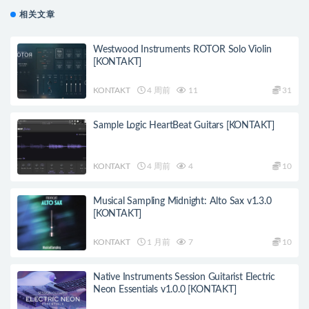
相关文章
Westwood Instruments ROTOR Solo Violin
[KONTAKT]
KONTAKT
4 周前
11
31
Sample Logic HeartBeat Guitars [KONTAKT]
KONTAKT
4 周前
4
10
Musical Sampling Midnight: Alto Sax v1.3.0
[KONTAKT]
KONTAKT
1 月前
7
10
Native Instruments Session Guitarist Electric
Neon Essentials v1.0.0 [KONTAKT]