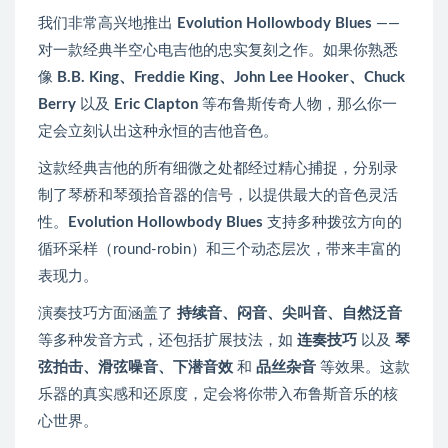
我们非常高兴地推出
Evolution Hollowbody Blues
——
对一款经典半空心电吉他的忠实复刻之作。如果你熟悉
像
B.B. King、Freddie King、John Lee Hooker、Chuck
Berry
以及
Eric Clapton
等布鲁斯传奇人物，那么你一
定会立刻认出这种永恒的吉他音色。
这款经典吉他的所有细微之处都经过精心捕捉，分别录
制了琴桥和琴颈拾音器的信号，以提供最大的音色灵活
性。
Evolution Hollowbody Blues
支持多种拨弦方向的
循环采样（round-robin）和三个动态层次，带来丰富的
表现力。
演奏技巧方面涵盖了
持续音、闷音、尖叫音、自然泛音
等多种发音方式，还包括扩展技法，如
连奏技巧
以及
琴
弦拍击、滑弦噪音、下潜音效
和
品丝杂音
等效果。这款
乐器的真实感和还原度，定会将你带入布鲁斯音乐的核
心世界。