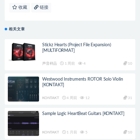
收藏
链接
相关文章
Stickz Hearts (Project File Expansion)
[MULTiFORMAT]
声音样品
1 周前
4
10
Westwood Instruments ROTOR Solo Violin
[KONTAKT]
KONTAKT
4 周前
12
31
Sample Logic HeartBeat Guitars [KONTAKT]
KONTAKT
1 月前
5
10