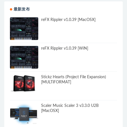
最新发布
reFX Rippler v1.0.39 [MacOSX]
reFX Rippler v1.0.39 [WiN]
Stickz Hearts (Project File Expansion)
[MULTiFORMAT]
Scaler Music Scaler 3 v3.3.0 U2B
[MacOSX]