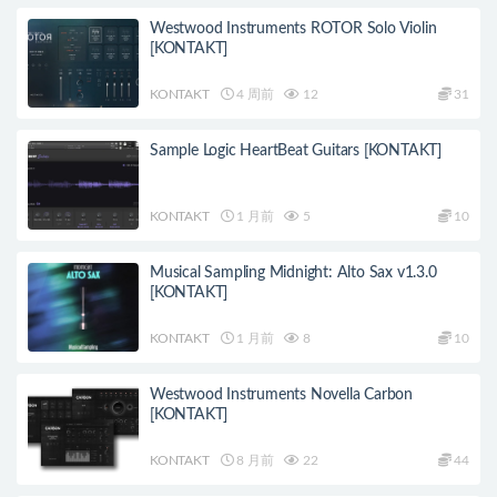
Westwood Instruments ROTOR Solo Violin
[KONTAKT]
KONTAKT
4 周前
12
31
Sample Logic HeartBeat Guitars [KONTAKT]
KONTAKT
1 月前
5
10
Musical Sampling Midnight: Alto Sax v1.3.0
[KONTAKT]
KONTAKT
1 月前
8
10
Westwood Instruments Novella Carbon
[KONTAKT]
KONTAKT
8 月前
22
44