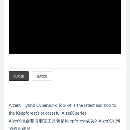
第01集
第02集
AizerX Hybrid Cyberpunk Toolkit is the latest addition to
the Keepforest’s successful AizerX series.
AizerX混合赛博朋克工具包是Keepforest成功的AizerX系列
的最新成员。