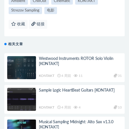
Ambient
ChillOut
Cinematic
KONTAKT
Strezov Sampling
电影
收藏
链接
相关文章
Westwood Instruments ROTOR Solo Violin
[KONTAKT]
KONTAKT
4 周前
11
31
Sample Logic HeartBeat Guitars [KONTAKT]
KONTAKT
4 周前
4
10
Musical Sampling Midnight: Alto Sax v1.3.0
[KONTAKT]